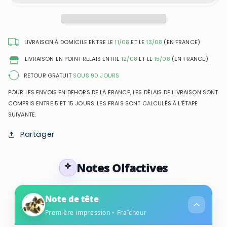
Nuit
Nuit
Nomade
Nomade
-
-
Extrait
Extrait
LIVRAISON À DOMICILE ENTRE LE
11/08
ET LE
13/08
(EN FRANCE)
de
de
LIVRAISON EN POINT RELAIS ENTRE
12/08
ET LE
15/08
(EN FRANCE)
Parfum
Parfum
Mixte
Mixte
RETOUR GRATUIT
SOUS 90 JOURS
POUR LES ENVOIS EN DEHORS DE LA FRANCE, LES DÉLAIS DE LIVRAISON SONT
COMPRIS ENTRE 5 ET 15 JOURS. LES FRAIS SONT CALCULÉS À L’ÉTAPE
SUIVANTE.
Partager
Notes Olfactives
Note de tête
Première impression • Fraîcheur