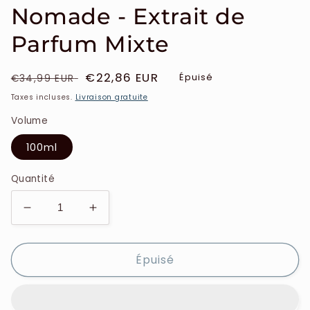
Nomade - Extrait de
Parfum Mixte
Prix
Prix
€22,86 EUR
Épuisé
€34,99 EUR
habituel
soldé
Taxes incluses.
Livraison gratuite
Volume
100ml
Quantité
Réduire
Augmenter
la
la
quantité
quantité
Épuisé
de
de
Gulf
Gulf
Collection
Collection
-
-