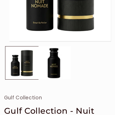
Ouvrir
le
média
1
dans
une
fenêtre
modale
Gulf Collection
Gulf Collection - Nuit