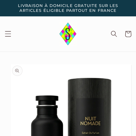
et
LIVRAISON À DOMICILE GRATUITE SUR LES
passer
ARTICLES ÉLIGIBLE PARTOUT EN FRANCE
au
contenu
Panier
Passer aux
informations
produits