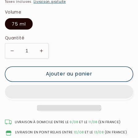
Taxes incluses.
Livraison gratuite
Volume
75 ml
Quantité
Réduire
Augmenter
la
la
quantité
quantité
Ajouter au panier
de
de
Guess
Guess
-
-
Seductive
Seductive
Noir
Noir
-
-
Eau
Eau
de
de
LIVRAISON À DOMICILE ENTRE LE
9/08
ET LE
11/08
(EN FRANCE)
toilette
toilette
LIVRAISON EN POINT RELAIS ENTRE
10/08
ET LE
13/08
(EN FRANCE)
pour
pour