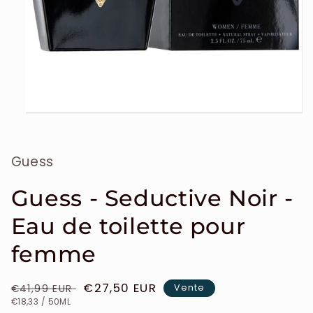
Ouvrir
le
média
1
Guess
dans
une
fenêtre
modale
Guess - Seductive Noir -
Eau de toilette pour
femme
Prix
Prix
€27,50 EUR
Vente
€41,99 EUR
PRIX
PAR
habituel
soldé
€18,33
/
50ML
UNITAIRE