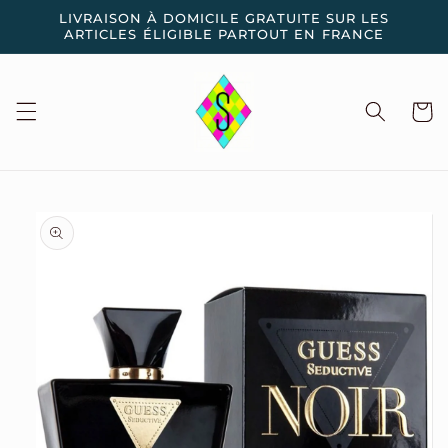
et
LIVRAISON À DOMICILE GRATUITE SUR LES
passer
ARTICLES ÉLIGIBLE PARTOUT EN FRANCE
au
contenu
Panier
Passer aux
informations
produits