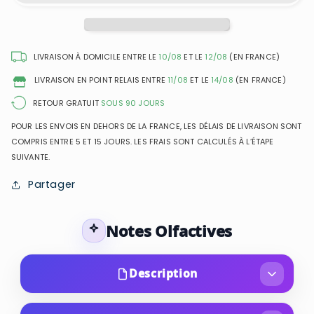
-
-
Eau
Eau
de
de
Parfum
Parfum
LIVRAISON À DOMICILE ENTRE LE
10/08
ET LE
12/08
(EN FRANCE)
pour
pour
LIVRAISON EN POINT RELAIS ENTRE
11/08
ET LE
14/08
(EN FRANCE)
femme
femme
RETOUR GRATUIT
SOUS 90 JOURS
POUR LES ENVOIS EN DEHORS DE LA FRANCE, LES DÉLAIS DE LIVRAISON SONT
COMPRIS ENTRE 5 ET 15 JOURS. LES FRAIS SONT CALCULÉS À L’ÉTAPE
SUIVANTE.
Partager
Notes Olfactives
Description
Laissez-vous envoûter par Shalimar de