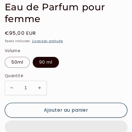
Eau de Parfum pour
femme
Prix
€95,00 EUR
habituel
Taxes incluses.
Livraison gratuite
Volume
50ml
90 ml
Quantité
Réduire
Augmenter
la
la
quantité
quantité
Ajouter au panier
de
de
Guerlain
Guerlain
-
-
Shalimar
Shalimar