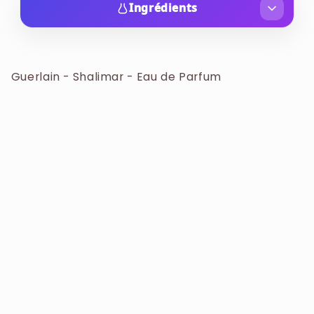
Guerlain, une eau de parfum pour femme
Ingrédients
emblématique qui incarne la passion et le
ALCOHOL, AQUA, PARFUM, LIMONENE,
raffinement. Ses notes orientales et vanillées,
LINALOOL, COUMARIN, ETHYL-HEXYL
sublimées par des touches florales délicates,
METHOXYCINNAMATE, CITRONELLOL,
Guerlain - Shalimar - Eau de Parfum
créent un parfum sensuel et intemporel, qui
BENZOPHENONE-4, GERANIOL, BUTYL
évoque l’élégance et le mystère. Shalimar
METHOXYDIBENZOYLMETHANE, BUTYLENE
enveloppe votre quotidien d’un sillage
GLYCOL DICAPRYLATE / DICAPRATE, CITRAL,
envoûtant et mémorable, affirmant votre
ALPHA-ISOMETHYL IONONE, BHT, BENZYL
féminité avec sophistication, audace et
BENZOATE, EUGENOL, CINNAMAL, BENZYL
séduction.
ALCOHOL, TOCOPHEROL, CI 19140, CI 14700,
SODIUM LAURYL SULFATE, FARNESOL, BENZYL
SALICYLATE, ISOEUGENOL