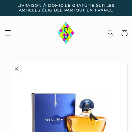
et
LIVRAISON À DOMICILE GRATUITE SUR LES
passer
ARTICLES ÉLIGIBLE PARTOUT EN FRANCE
au
contenu
Panier
Passer aux
informations
produits