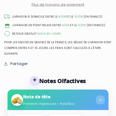
Robe
Robe
Plus de moyens de paiement
Noire
Noire
-
-
LIVRAISON À DOMICILE ENTRE LE
8/08
ET LE
10/08
(EN FRANCE)
Eau
Eau
LIVRAISON EN POINT RELAIS ENTRE
9/08
ET LE
12/08
(EN FRANCE)
de
de
Parfum
Parfum
RETOUR GRATUIT
SOUS 90 JOURS
pour
pour
POUR LES ENVOIS EN DEHORS DE LA FRANCE, LES DÉLAIS DE LIVRAISON SONT
femme
femme
COMPRIS ENTRE 5 ET 15 JOURS. LES FRAIS SONT CALCULÉS À L’ÉTAPE
SUIVANTE.
Partager
Notes Olfactives
Note de tête
Première impression • Fraîcheur