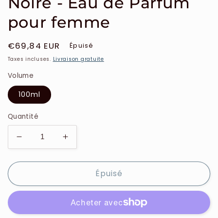
Noire - Eau de Parfum
pour femme
Prix
€69,84 EUR
Épuisé
habituel
Taxes incluses.
Livraison gratuite
Volume
100ml
Quantité
Réduire
Augmenter
la
la
quantité
quantité
Épuisé
de
de
Guerlain
Guerlain
-
-
la
la
Petite
Petite