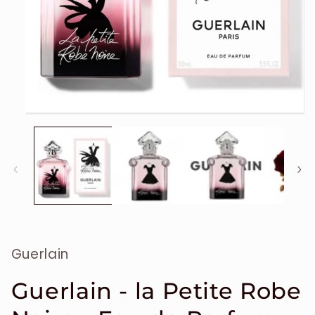
Ouvrir
le
média
1
dans
une
fenêtre
modale
Guerlain
Guerlain - la Petite Robe