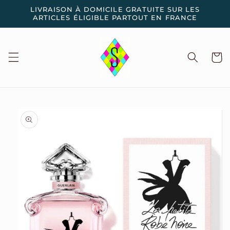
et
LIVRAISON À DOMICILE GRATUITE SUR LES
passer
ARTICLES ÉLIGIBLE PARTOUT EN FRANCE
au
contenu
Panier
Passer aux
informations
produits