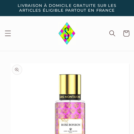
et
LIVRAISON À DOMICILE GRATUITE SUR LES
passer
ARTICLES ÉLIGIBLE PARTOUT EN FRANCE
au
contenu
Panier
Passer aux
informations
produits