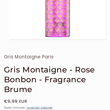
Ouvrir
le
média
1
Gris Montaigne Paris
dans
une
fenêtre
modale
Gris Montaigne - Rose
Bonbon - Fragrance
Brume
Prix
€9,99 EUR
habituel
Taxes incluses.
Livraison gratuite