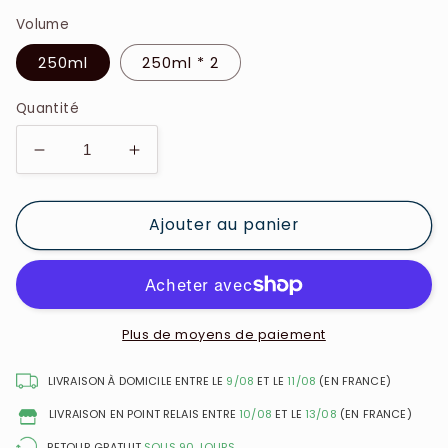
Volume
250ml
250ml * 2
Quantité
Réduire
Augmenter
la
la
quantité
quantité
Ajouter au panier
de
de
Gris
Gris
Montaigne
Montaigne
-
-
Rose
Rose
Bonbon
Bonbon
Plus de moyens de paiement
-
-
Fragrance
Fragrance
LIVRAISON À DOMICILE ENTRE LE
9/08
ET LE
11/08
(EN FRANCE)
Brume
Brume
LIVRAISON EN POINT RELAIS ENTRE
10/08
ET LE
13/08
(EN FRANCE)
RETOUR GRATUIT
SOUS 90 JOURS