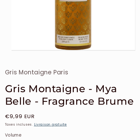
Ouvrir
le
média
1
Gris Montaigne Paris
dans
une
fenêtre
modale
Gris Montaigne - Mya
Belle - Fragrance Brume
Prix
€9,99 EUR
habituel
Taxes incluses.
Livraison gratuite
Volume