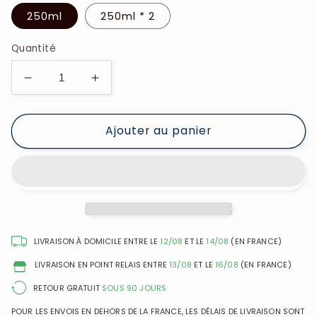
250ml
250ml * 2
Quantité
Réduire
Augmenter
la
la
quantité
quantité
Ajouter au panier
de
de
Gris
Gris
Montaigne
Montaigne
-
-
Mya
Mya
Belle
Belle
-
-
Fragrance
Fragrance
LIVRAISON À DOMICILE ENTRE LE
12/08
ET LE
14/08
(EN FRANCE)
Brume
Brume
LIVRAISON EN POINT RELAIS ENTRE
13/08
ET LE
16/08
(EN FRANCE)
RETOUR GRATUIT
SOUS 90 JOURS
POUR LES ENVOIS EN DEHORS DE LA FRANCE, LES DÉLAIS DE LIVRAISON SONT