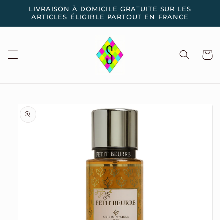
et
LIVRAISON À DOMICILE GRATUITE SUR LES
passer
ARTICLES ÉLIGIBLE PARTOUT EN FRANCE
au
contenu
Panier
Passer aux
informations
produits