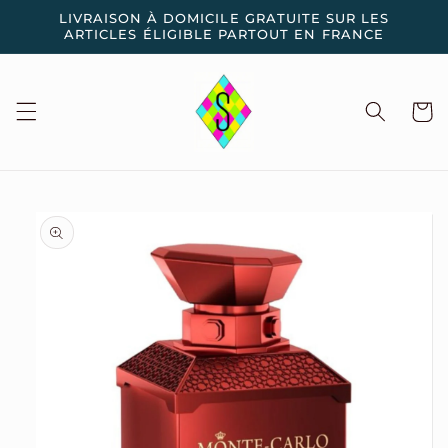
et
LIVRAISON À DOMICILE GRATUITE SUR LES
passer
ARTICLES ÉLIGIBLE PARTOUT EN FRANCE
au
contenu
Panier
Passer aux
informations
produits