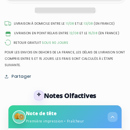
Monte-
Monte-
Carlo
Carlo
-
-
Extrait
Extrait
LIVRAISON À DOMICILE ENTRE LE
11/08
ET LE
13/08
(EN FRANCE)
de
de
LIVRAISON EN POINT RELAIS ENTRE
12/08
ET LE
15/08
(EN FRANCE)
Parfum
Parfum
Mixte
Mixte
RETOUR GRATUIT
SOUS 90 JOURS
POUR LES ENVOIS EN DEHORS DE LA FRANCE, LES DÉLAIS DE LIVRAISON SONT
COMPRIS ENTRE 5 ET 15 JOURS. LES FRAIS SONT CALCULÉS À L’ÉTAPE
SUIVANTE.
Partager
Notes Olfactives
Note de tête
Première impression • Fraîcheur