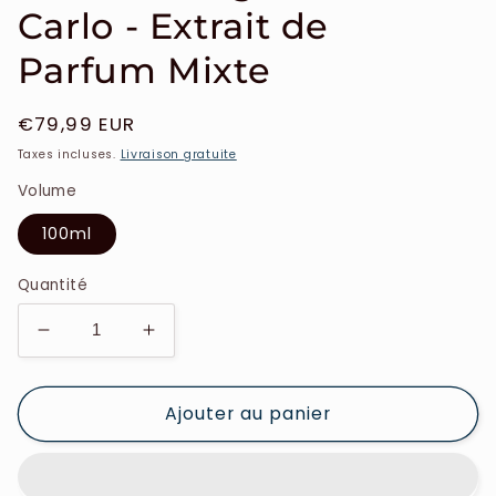
Carlo - Extrait de
Parfum Mixte
Prix
€79,99 EUR
habituel
Taxes incluses.
Livraison gratuite
Volume
100ml
Quantité
Réduire
Augmenter
la
la
quantité
quantité
Ajouter au panier
de
de
Gris
Gris
Montaigne
Montaigne
-
-