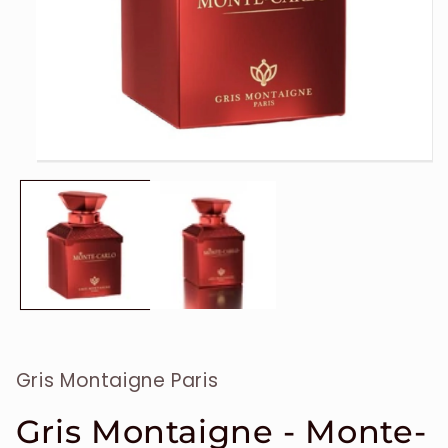
Ouvrir
le
média
1
dans
une
fenêtre
modale
Gris Montaigne Paris
Gris Montaigne - Monte-