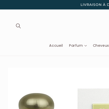
et
LIVRAISON À 
passer
au
contenu
Accueil
Parfum
Cheveu
Passer aux
informations
produits