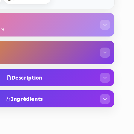
ère
rose de Bulgarie
patchouli d'Indonésie
c blanc
vanille de Madagascar
Description
n Gris Montaigne est un Extrait de Parfum mixte
du raffinement et de la clarté. Cette fragrance
Ingrédients
umière, conçue pour ceux qui recherchent une
(FRAGRANCE), AQUA (WATER), LIMONENE,
ée à une puissance olfactive hors du commun.
CITRAL, GERANIOL, COUMARIN, BENZYL
OL.