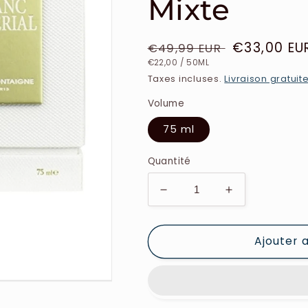
Mixte
Prix
Prix
€33,00 EU
€49,99 EUR
PRIX
PAR
habituel
soldé
€22,00
/
50ML
UNITAIRE
Taxes incluses.
Livraison gratuit
Volume
75 ml
Quantité
Réduire
Augmenter
la
la
quantité
quantité
Ajouter 
de
de
Gris
Gris
Montaigne
Montaigne
-
-
Blanc
Blanc