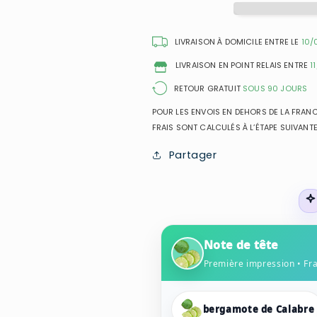
Impérial
Impérial
-
-
Extrait
Extrait
LIVRAISON À DOMICILE ENTRE LE
10/
de
de
LIVRAISON EN POINT RELAIS ENTRE
1
Parfum
Parfum
Mixte
Mixte
RETOUR GRATUIT
SOUS 90 JOURS
POUR LES ENVOIS EN DEHORS DE LA FRANCE
FRAIS SONT CALCULÉS À L’ÉTAPE SUIVANTE
Partager
Note de tête
Première impression • Fr
bergamote de Calabre