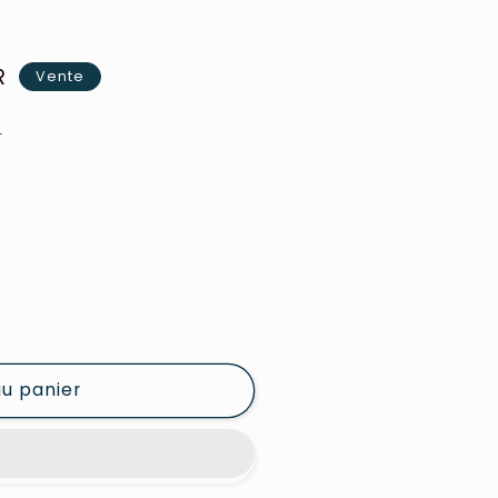
R
Vente
e
au panier