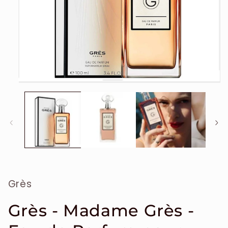
Ouvrir
le
média
1
dans
une
fenêtre
modale
Grès
Grès - Madame Grès -