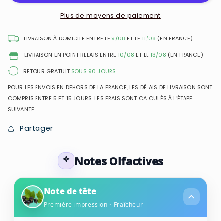
Grès
Grès
-
-
Plus de moyens de paiement
Eau
Eau
de
de
LIVRAISON À DOMICILE ENTRE LE
9/08
ET LE
11/08
(EN FRANCE)
Parfum
Parfum
LIVRAISON EN POINT RELAIS ENTRE
10/08
ET LE
13/08
(EN FRANCE)
pour
pour
femme
femme
RETOUR GRATUIT
SOUS 90 JOURS
POUR LES ENVOIS EN DEHORS DE LA FRANCE, LES DÉLAIS DE LIVRAISON SONT
COMPRIS ENTRE 5 ET 15 JOURS. LES FRAIS SONT CALCULÉS À L’ÉTAPE
SUIVANTE.
Partager
Notes Olfactives
Note de tête
Première impression • Fraîcheur