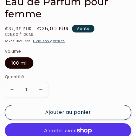
Eau de Parfum pour
femme
Prix
Prix
€25,00 EUR
Vente
€37,99 EUR
PRIX
PAR
habituel
soldé
€25,00
/
100ML
UNITAIRE
Taxes incluses.
Livraison gratuite
Volume
100 ml
Quantité
Réduire
Augmenter
la
la
quantité
quantité
Ajouter au panier
de
de
Grès
Grès
-
-
Madame
Madame