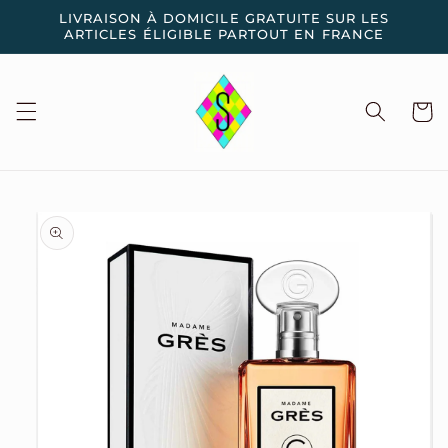
et
LIVRAISON À DOMICILE GRATUITE SUR LES
passer
ARTICLES ÉLIGIBLE PARTOUT EN FRANCE
au
contenu
Panier
Passer aux
informations
produits