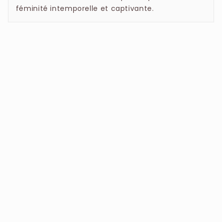
SODIUM HYDROXIDE, PHENOXYETHANOL, BHT,
féminité intemporelle et captivante.
DISODIUM EDTA, ETHYLHEXYLGLYCERIN