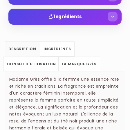
CABOTINE, qui signifie à l'origine actrice, est
une fragrance aux milles facettes qui joue de
Ingrédients
son charme au moyen d'un regard, pleine de
Parfum : ALCOHOL DENAT, AQUA (WATER),
joie de vivre et de spontanéité.
PARFUM (FRAGRANCE), BENZYL SALICYLATE,
Floral Transparent.
HYDROXYISOHEXYL 3-CYCLOHEXENE
Attachant, espiègle, irrésistible.
DESCRIPTION
INGRÉDIENTS
CARBOXALDEHYDE, LINALOOL, HEXYL
C’est par un trait de fraîcheur transparente que
CINNAMAL, HYDROXYCITRONELLAL, ALPHA-
débute la fragrance, entre Fleur de Cerisier,
CONSEIL D'UTILISATION
LA MARQUE GRÈS
ISOMETHYL IONONE, CITROELLOL,
poire et feuilles baignées de rosée. Cette fraîche
LIMONENE, GERANIOL,
ouverture laisse bientôt place à la sensualité du
Madame Grès offre à la femme une essence rare
EUGENOL, BENZYL BENZOATE, BENZYL
et riche en traditions. La fragrance est empreinte
Jasmin Sambac et de la Tubéreuse, relevée
ALCOHOL, CITRAL,
d'un caractère féminin intemporel, elle
d’une pointe de Poivre. Enfin, le Santal et le
Lait corps : ETHYLHEXYL STEARATE,
représente la femme parfaite en toute simplicité
Vétiver déploient leurs précieux accents boisés
CAPRYLIC/CAPRIC TRIGLYCERIDE, POLYSORBATE
et élégance. La signification et la profondeur des
en notes de fond sur un lit de Muscs moelleux.
notes évoquent un luxe naturel. L'alliance de la
20, CARBOMER, ACRYLATES/C10-30 ALKYL
rose, de l'encens et du thé noir produit une riche
ACRYLATE CROSSPOLYMER, POLYSORBATE 80,
harmonie florale et boisée qui évoque une