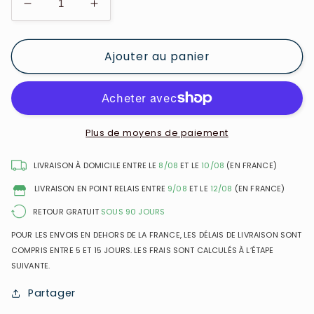
Réduire
Augmenter
la
la
quantité
quantité
Ajouter au panier
de
de
Givenchy
Givenchy
-
-
Organza
Organza
-
-
Eau
Eau
Plus de moyens de paiement
de
de
Parfum
Parfum
LIVRAISON À DOMICILE ENTRE LE
8/08
ET LE
10/08
(EN FRANCE)
pour
pour
LIVRAISON EN POINT RELAIS ENTRE
9/08
ET LE
12/08
(EN FRANCE)
femme
femme
RETOUR GRATUIT
SOUS 90 JOURS
POUR LES ENVOIS EN DEHORS DE LA FRANCE, LES DÉLAIS DE LIVRAISON SONT
COMPRIS ENTRE 5 ET 15 JOURS. LES FRAIS SONT CALCULÉS À L’ÉTAPE
SUIVANTE.
Partager