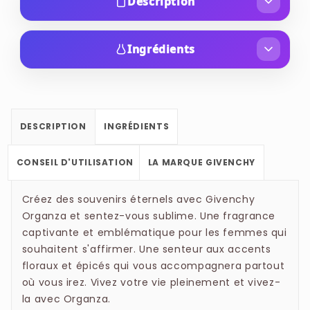
Description
Le flacon aux formes très féminines de ce
parfum célèbre la femme au même titre que la
Ingrédients
senteur en elle-même. La fragrance est signée
ALCOHOL, PARFUM (FRAGRANCE), AQUA
Sophie Labbe alors que le flacon a été pensé par
(WATER), LINALOOL, ALPHA-ISOMETHYL
Serge Manseau.
IONONE, ETHYLHEXYL METHOXYCINNAMATE,
DESCRIPTION
INGRÉDIENTS
LIMONENE, BENZYL SALICYLATE, BUTYL
METHOXYDIBENZOYLMETHANE, BUTYLENE
CONSEIL D'UTILISATION
LA MARQUE GIVENCHY
GLYCOL DICAPRYLATE/DICAPRATE, EUGENOL,
HEXYL CINNAMAL, BENZYL BENZOATE,
Créez des souvenirs éternels avec Givenchy
GERANIOL, BHT, CITRONELLOL,
Organza et sentez-vous sublime. Une fragrance
HYDROXYCITRONELLAL, CINNAMYL ALCOHOL,
captivante et emblématique pour les femmes qui
FARNESOL, CITRAL, BENZYL ALCOHOL,
souhaitent s'affirmer. Une senteur aux accents
ISOEUGENOL, TOCOPHEROL, AMYL CINNAMAL,
floraux et épicés qui vous accompagnera partout
où vous irez. Vivez votre vie pleinement et vivez-
CI 14700 (RED 4), CI 19140 (YELLOW 5) ,
la avec Organza.