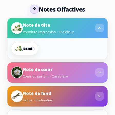
Notes Olfactives
Note de tête
Première impression • Fraîcheur
jasmin
Note de cœur
Cœur du parfum • Caractère
gardenia
Note de fond
Tenue • Profondeur
vanille