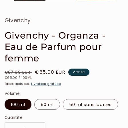
Givenchy
Givenchy - Organza -
Eau de Parfum pour
femme
Prix
Prix
€65,00 EUR
Vente
€87,99 EUR
PRIX
PAR
habituel
soldé
€65,00
/
100ML
UNITAIRE
Taxes incluses.
Livraison gratuite
Volume
100 ml
50 ml
50 ml sans boîtes
Quantité