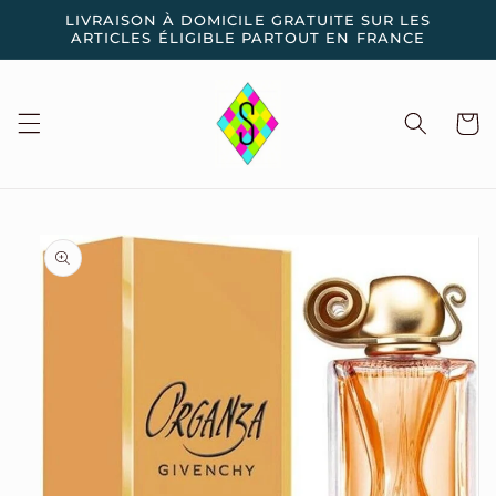
et
LIVRAISON À DOMICILE GRATUITE SUR LES
passer
ARTICLES ÉLIGIBLE PARTOUT EN FRANCE
au
contenu
Panier
Passer aux
informations
produits