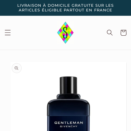
et
LIVRAISON À DOMICILE GRATUITE SUR LES
passer
ARTICLES ÉLIGIBLE PARTOUT EN FRANCE
au
contenu
Panier
Passer aux
informations
produits