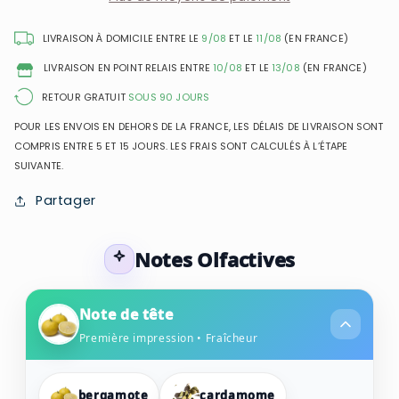
de
de
Toilette
Toilette
LIVRAISON À DOMICILE ENTRE LE
9/08
ET LE
11/08
(EN FRANCE)
Intense
Intense
LIVRAISON EN POINT RELAIS ENTRE
10/08
ET LE
13/08
(EN FRANCE)
RETOUR GRATUIT
SOUS 90 JOURS
POUR LES ENVOIS EN DEHORS DE LA FRANCE, LES DÉLAIS DE LIVRAISON SONT
COMPRIS ENTRE 5 ET 15 JOURS. LES FRAIS SONT CALCULÉS À L’ÉTAPE
SUIVANTE.
Partager
Notes Olfactives
Note de tête
Première impression • Fraîcheur
bergamote
cardamome