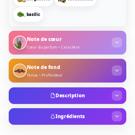
basilic
Note de cœur
Cœur du parfum • Caractère
iris
cyprès
Note de fond
Tenue • Profondeur
bois de cèdre
coumarine
Description
La senteur Givenchy Gentleman Givenchy
Intense ne peut renier ni sa délicatesse, ni sa
Ingrédients
force. Cette composition olfactive contrastée
ALCOHOL, PARFUM (FRAGRANCE), AQUA
vous envoûte immédiatement par sa fraîcheur