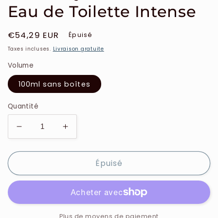
Eau de Toilette Intense
Prix
€54,29 EUR
Épuisé
habituel
Taxes incluses.
Livraison gratuite
Volume
100ml sans boîtes
Quantité
Réduire
Augmenter
la
la
quantité
quantité
Épuisé
de
de
Givenchy
Givenchy
-
-
Gentleman
Gentleman
-
-
Eau
Eau
Plus de moyens de paiement