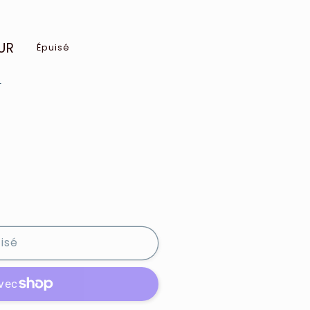
UR
Épuisé
e
isé
ge