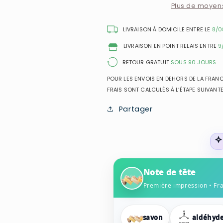
Exit
Exit
Plus de moyen
The
The
King
King
LIVRAISON À DOMICILE ENTRE LE
8/0
-
-
LIVRAISON EN POINT RELAIS ENTRE
9
Eau
Eau
de
de
RETOUR GRATUIT
SOUS 90 JOURS
Parfum
Parfum
POUR LES ENVOIS EN DEHORS DE LA FRANCE
Mixte
Mixte
FRAIS SONT CALCULÉS À L’ÉTAPE SUIVANTE
Partager
Note de tête
Première impression • Fr
savon
aldéhyd