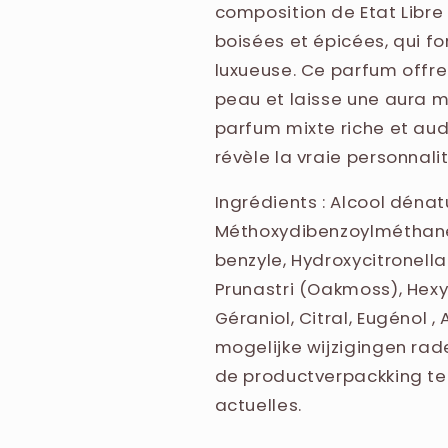
PRUNASTRI (OAKMOSS) EXT
composition de Etat Libre 
ALCOHOL, GERANIOL, CIT
boisées et épicées, qui 
FARNESOL.
luxueuse. Ce parfum offre 
peau et laisse une aura m
parfum mixte riche et aud
révèle la vraie personnalit
Ingrédients : Alcool dénat
Méthoxydibenzoylméthane, 
benzyle, Hydroxycitronellal
Prunastri (Oakmoss), Hexyl
Géraniol, Citral, Eugénol
mogelijke wijzigingen rad
de productverpackking te 
actuelles.