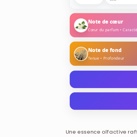
Note de cœur
Cœur du parfum • Caract
jasmin
rose
Note de fond
Tenue • Profondeur
mousse
patcho
Une histoire aux accents d'e
certitudes et du pouvoir. Tou
sont cachés dans une boute
ALCOHOL DENAT., PARFUM 
Exit The King. Lancée en 20
METHOXYDIBENZOYLMETHAN
parfumeurs Cécile Matton e
SALICYLATE, HYDROXYCITR
Une essence olfactive raff