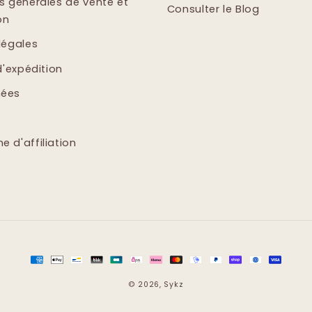
s générales de vente et
Consulter le Blog
on
légales
d'expédition
ées
 d'affiliation
Moyens
de
© 2026,
Sykz
paiement