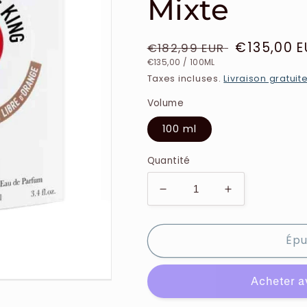
Mixte
Prix
Prix
€135,00 E
€182,99 EUR
PRIX
PAR
habituel
soldé
€135,00
/
100ML
UNITAIRE
Taxes incluses.
Livraison gratuit
Volume
100 ml
Quantité
Réduire
Augmenter
la
la
quantité
quantité
Épu
de
de
Etat
Etat
Libre
Libre
D&#39;Orange
D&#39;Oran
-
-