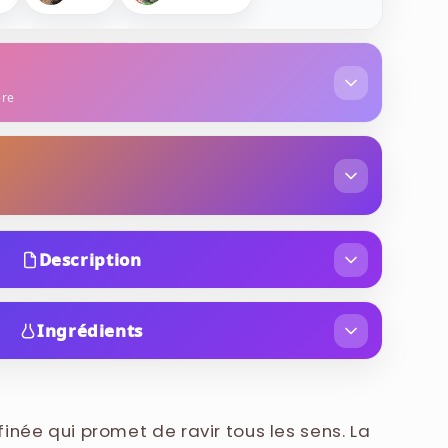
ère
muguet
uli
bois de santal
ambroxan
Description
ntropie, qui raconte la chute de toutes les
te la folie et les rêves de possibilités infinies
Ingrédients
ille d'Eau de Parfum mixte Etat Libre d'Orange
(FRAGRANCE), AQUA (WATER), BUTYL
20, elle a été créée sous la houlette du duo de
E, ETHYLHEXYL SALICYLATE, BENZYL
t Ralf Schwieger.
ONELLAL, LIMONENE, LINALOOL, EVERNIA,
inée qui promet de ravir tous les sens. La