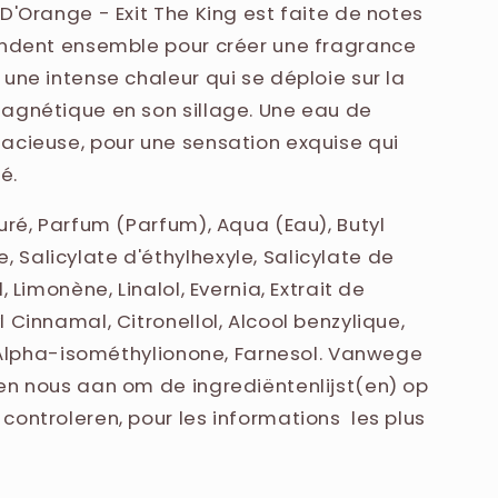
RACT, HEXYL CINNAMAL, CITRONELLOL, BENZYL
D'Orange - Exit The King est faite de notes
RAL, EUGENOL, ALPHA-ISOMETHYL IONONE,
fondent ensemble pour créer une fragrance
une intense chaleur qui se déploie sur la
agnétique en son sillage. Une eau de
acieuse, pour une sensation exquise qui
é.
uré, Parfum (Parfum), Aqua (Eau), Butyl
Salicylate d'éthylhexyle, Salicylate de
, Limonène, Linalol, Evernia, Extrait de
 Cinnamal, Citronellol, Alcool benzylique,
 , Alpha-isométhylionone, Farnesol. Vanwege
en nous aan om de ingrediëntenlijst(en) op
controleren, pour les informations les plus