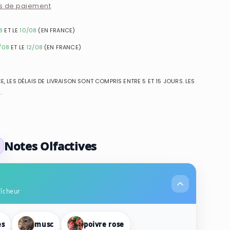
s de paiement
8
ET LE
10/08
(EN FRANCE)
/08
ET LE
12/08
(EN FRANCE)
, LES DÉLAIS DE LIVRAISON SONT COMPRIS ENTRE 5 ET 15 JOURS. LES
.
Notes Olfactives
aîcheur
es
musc
poivre rose