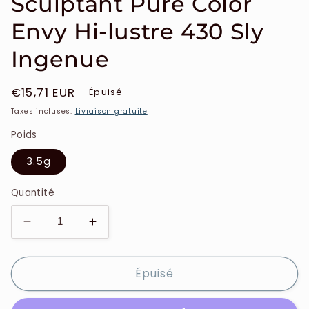
Sculptant Pure Color
Envy Hi-lustre 430 Sly
Ingenue
Prix
€15,71 EUR
Épuisé
habituel
Taxes incluses.
Livraison gratuite
Poids
3.5g
Quantité
Réduire
Augmenter
la
la
quantité
quantité
Épuisé
de
de
Estee
Estee
Lauder
Lauder