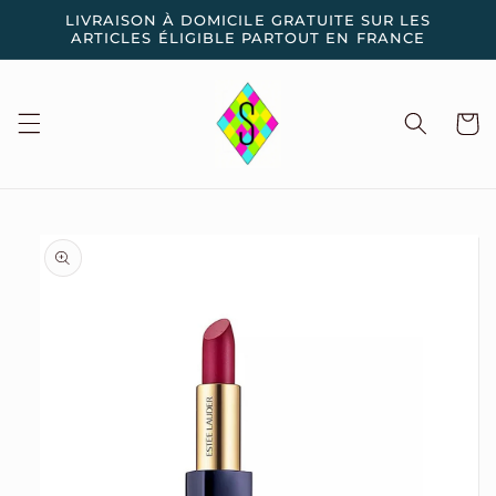
et
LIVRAISON À DOMICILE GRATUITE SUR LES
passer
ARTICLES ÉLIGIBLE PARTOUT EN FRANCE
au
contenu
Panier
Passer aux
informations
produits