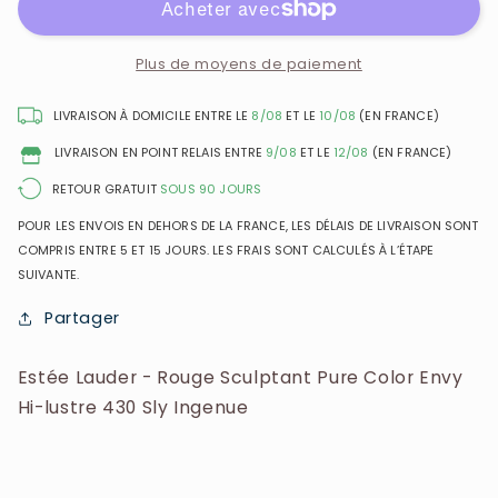
-
-
Rouge
Rouge
Sculptant
Sculptant
Plus de moyens de paiement
Pure
Pure
Color
Color
LIVRAISON À DOMICILE ENTRE LE
8/08
ET LE
10/08
(EN FRANCE)
Envy
Envy
LIVRAISON EN POINT RELAIS ENTRE
9/08
ET LE
12/08
(EN FRANCE)
Hi-
Hi-
lustre
lustre
RETOUR GRATUIT
SOUS 90 JOURS
430
430
POUR LES ENVOIS EN DEHORS DE LA FRANCE, LES DÉLAIS DE LIVRAISON SONT
Sly
Sly
COMPRIS ENTRE 5 ET 15 JOURS. LES FRAIS SONT CALCULÉS À L’ÉTAPE
Ingenue
Ingenue
SUIVANTE.
Partager
Estée Lauder - Rouge Sculptant Pure Color Envy
Hi-lustre 430 Sly Ingenue