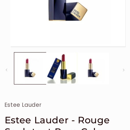
Ouvrir
le
média
1
dans
une
fenêtre
modale
Estee Lauder
Estee Lauder - Rouge