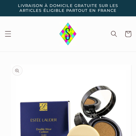
et
LIVRAISON À DOMICILE GRATUITE SUR LES
passer
ARTICLES ÉLIGIBLE PARTOUT EN FRANCE
au
contenu
Panier
Passer aux
informations
produits