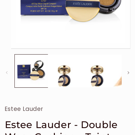
Ouvrir
le
média
1
dans
une
fenêtre
modale
Estee Lauder
Estee Lauder - Double