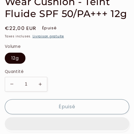
Wear Cushion - Teint
Fluide SPF 50/PA+++ 12g
Prix
€22,00 EUR
Épuisé
habituel
Taxes incluses.
Livraison gratuite
Volume
12g
Quantité
Réduire
Augmenter
la
la
quantité
quantité
Épuisé
de
de
Estee
Estee
Lauder
Lauder
-
-
Double
Double