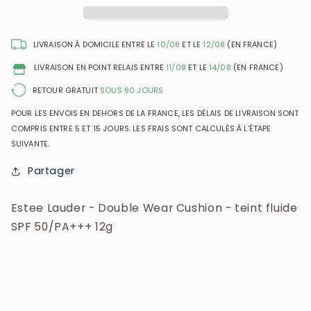
Wear
Wear
Cushion
Cushion
-
-
LIVRAISON À DOMICILE ENTRE LE
10/08
ET LE
12/08
(EN FRANCE)
Teint
Teint
LIVRAISON EN POINT RELAIS ENTRE
11/08
ET LE
14/08
(EN FRANCE)
Fluide
Fluide
SPF
SPF
RETOUR GRATUIT
SOUS 90 JOURS
50/PA+++
50/PA+++
POUR LES ENVOIS EN DEHORS DE LA FRANCE, LES DÉLAIS DE LIVRAISON SONT
12g
12g
COMPRIS ENTRE 5 ET 15 JOURS. LES FRAIS SONT CALCULÉS À L’ÉTAPE
SUIVANTE.
Partager
Estee Lauder - Double Wear Cushion - teint fluide
SPF 50/PA+++ 12g