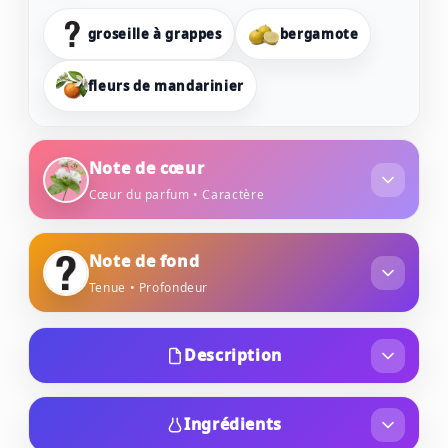
groseille à grappes
bergamote
fleurs de mandarinier
Note de cœur
Cœur du parfum • Caractère
jasmin sambac
absolue
Note de fond
Tenue • Profondeur
fleur d'amandier
abricot
fève de tonka
vétiver
cèdre
Description
« Rayonner avec passion et intensité » : c’est
l’esprit de Emanuel Ungaro – Diva Rouge, une
Ingrédients