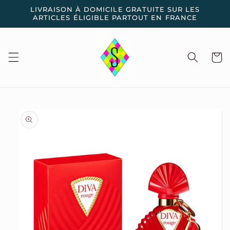
et
LIVRAISON À DOMICILE GRATUITE SUR LES
passer
ARTICLES ÉLIGIBLE PARTOUT EN FRANCE
au
contenu
Panier
Passer aux
informations
produits