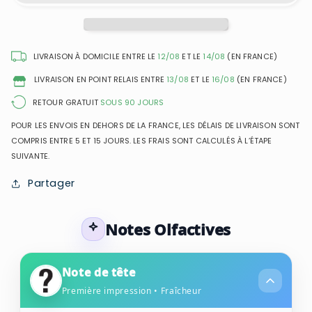
Diva
Diva
Rouge
Rouge
-
-
Eau
Eau
LIVRAISON À DOMICILE ENTRE LE
12/08
ET LE
14/08
(EN FRANCE)
de
de
LIVRAISON EN POINT RELAIS ENTRE
13/08
ET LE
16/08
(EN FRANCE)
Parfum
Parfum
pour
pour
RETOUR GRATUIT
SOUS 90 JOURS
femme
femme
POUR LES ENVOIS EN DEHORS DE LA FRANCE, LES DÉLAIS DE LIVRAISON SONT
COMPRIS ENTRE 5 ET 15 JOURS. LES FRAIS SONT CALCULÉS À L’ÉTAPE
SUIVANTE.
Partager
Notes Olfactives
Note de tête
Première impression • Fraîcheur