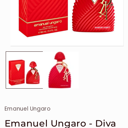
Ouvrir
le
média
1
dans
une
fenêtre
modale
Emanuel Ungaro
Emanuel Ungaro - Diva