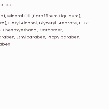
elles.
), Mineral Oil (Paraffinum Liquidum),
m), Cetyl Alcohol, Glyceryl Stearate, PEG-
e, Phenoxyethanol, Carbomer,
araben, Ethylparaben, Propylparaben,
aben.