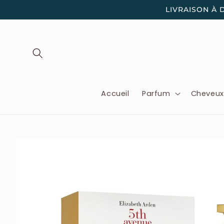
et
LIVRAISON À 
passer
au
contenu
Accueil
Parfum
Cheveu
Passer aux
informations
produits