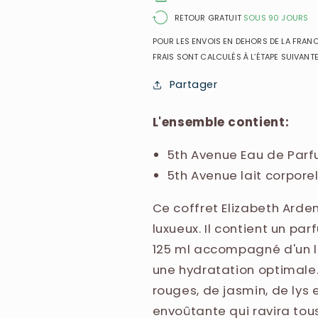
Lait
Lait
de
de
RETOUR GRATUIT
SOUS 90 JOURS
Corps
Corps
POUR LES ENVOIS EN DEHORS DE LA FRANCE
100ml
100ml
FRAIS SONT CALCULÉS À L’ÉTAPE SUIVANTE
Partager
L'ensemble contient:
5th Avenue Eau de Parf
5th Avenue lait corpore
Ce coffret Elizabeth Arden
luxueux. Il contient un p
125 ml accompagné d'un la
une hydratation optimale
rouges, de jasmin, de lys 
envoûtante qui ravira tous