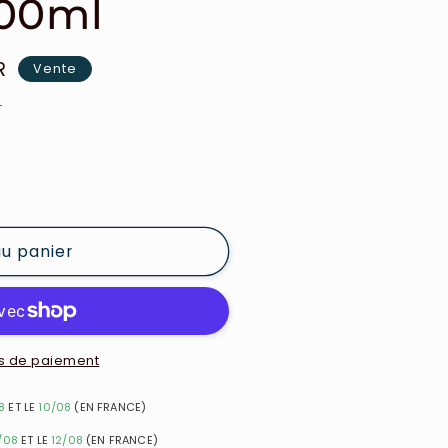
100ml
R
Vente
e
au panier
s de paiement
8
ET LE
10/08
(EN FRANCE)
/08
ET LE
12/08
(EN FRANCE)