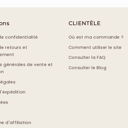
ions
CLIENTÈLE
de confidentialité
Où est ma commande ?
de retours et
Comment utiliser le site
sement
Consulter la FAQ
s générales de vente et
Consulter le Blog
on
légales
d'expédition
ées
 d'affiliation