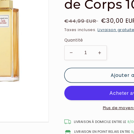
de Corps 
Prix
Prix
€30,00 EU
€44,99 EUR
habituel
soldé
Taxes incluses.
Livraison gratuit
Quantité
Réduire
Augmenter
la
la
quantité
quantité
Ajouter 
de
de
Elizabeth
Elizabeth
Arden
Arden
-
-
Coffret
Coffret
5th
5th
Plus de moyen
Avenue
Avenue
Parfum
Parfum
LIVRAISON À DOMICILE ENTRE LE
8/0
125ml+
125ml+
LIVRAISON EN POINT RELAIS ENTRE
9