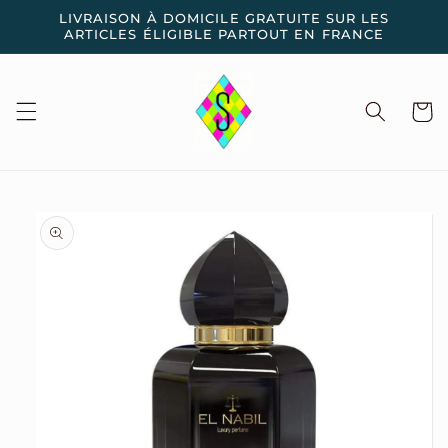
et
LIVRAISON À DOMICILE GRATUITE SUR LES
passer
ARTICLES ÉLIGIBLE PARTOUT EN FRANCE
au
contenu
Panier
Passer aux
informations
produits