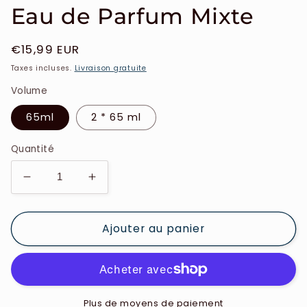
Eau de Parfum Mixte
Prix
€15,99 EUR
habituel
Taxes incluses.
Livraison gratuite
Volume
65ml
2 * 65 ml
Quantité
Réduire
Augmenter
la
la
quantité
quantité
Ajouter au panier
de
de
el
el
Nabil
Nabil
-
-
Musc
Musc
Makkah
Makkah
Plus de moyens de paiement