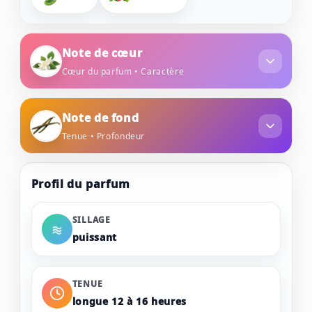
Note de cœur
Cœur du parfum • Caractère
jasmin
fleur d'oranger
Note de fond
Tenue • Profondeur
vanille
musc
ambre
Profil du parfum
notes boisées
SILLAGE
puissant
TENUE
longue 12 à 16 heures