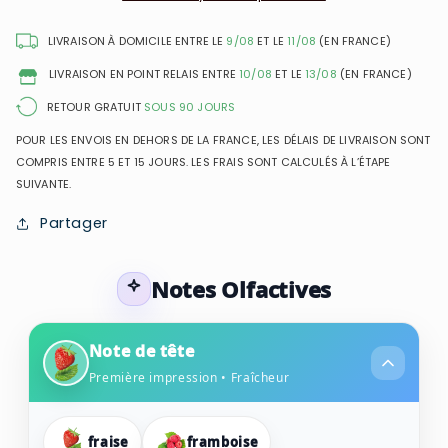
-
-
Eau
Eau
LIVRAISON À DOMICILE ENTRE LE
9/08
ET LE
11/08
(EN FRANCE)
de
de
LIVRAISON EN POINT RELAIS ENTRE
10/08
ET LE
13/08
(EN FRANCE)
Parfum
Parfum
Mixte
Mixte
RETOUR GRATUIT
SOUS 90 JOURS
POUR LES ENVOIS EN DEHORS DE LA FRANCE, LES DÉLAIS DE LIVRAISON SONT
COMPRIS ENTRE 5 ET 15 JOURS. LES FRAIS SONT CALCULÉS À L’ÉTAPE
SUIVANTE.
Partager
Notes Olfactives
Note de tête
Première impression • Fraîcheur
fraise
framboise