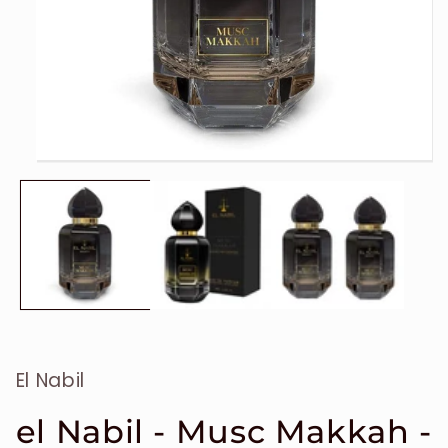
Ouvrir
le
média
1
dans
une
fenêtre
modale
El Nabil
el Nabil - Musc Makkah -