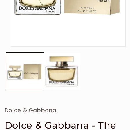
Ouvrir
le
média
1
dans
une
fenêtre
modale
Dolce & Gabbana
Dolce & Gabbana - The