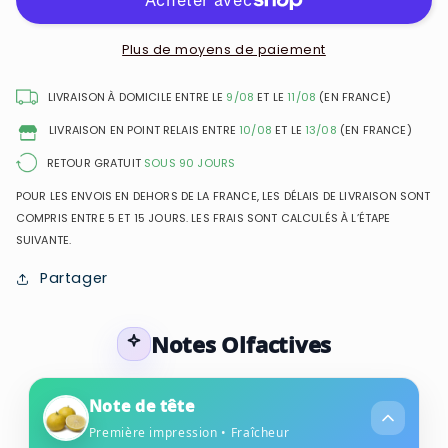
Gabbana
Gabbana
-
-
The
The
Plus de moyens de paiement
One
One
-
-
LIVRAISON À DOMICILE ENTRE LE
9/08
ET LE
11/08
(EN FRANCE)
Eau
Eau
LIVRAISON EN POINT RELAIS ENTRE
10/08
ET LE
13/08
(EN FRANCE)
de
de
Parfum
Parfum
RETOUR GRATUIT
SOUS 90 JOURS
pour
pour
POUR LES ENVOIS EN DEHORS DE LA FRANCE, LES DÉLAIS DE LIVRAISON SONT
femme
femme
COMPRIS ENTRE 5 ET 15 JOURS. LES FRAIS SONT CALCULÉS À L’ÉTAPE
SUIVANTE.
Partager
Notes Olfactives
Note de tête
Première impression • Fraîcheur