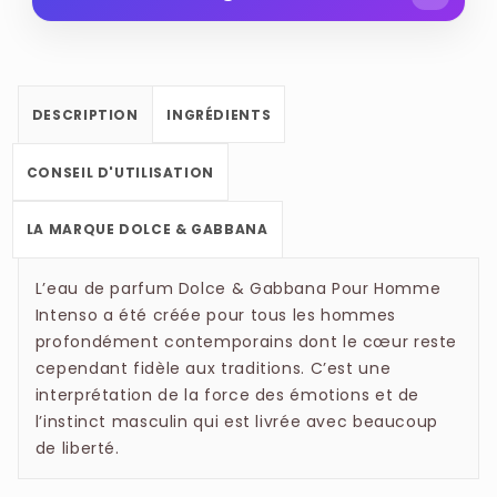
toutes les barrières et devenez enfin différente,
ALCOHOL DENAT., PARFUM/FRAGRANCE,
irrésistible et sensuelle. Cet exceptionnel
AQUA/WATER, ETHYLHEXYL
parfum féminin souligne votre sensualité et
METHOXYCINNAMATE, DIETHYLAMINO
votre sex-appeal pour vous transformer en une
DESCRIPTION
INGRÉDIENTS
HYDROXYBENZOYL HEXYL BENZOATE,
femme émancipée, forte, qui dépasse
PROPYLENE GLYCOL, METHYLPARABEN, BENZYL
joyeusement les obstacles de la vie en gardant
CONSEIL D'UTILISATION
SALICYLATE, LIMONENE, HEXYL CINNAMAL,
toujours beaucoup de grâce et le sourire aux
GERANIOL, LINALOOL, CITRONELLOL, BENZYL
lèvres.
LA MARQUE DOLCE & GABBANA
BENZOATE, HYDROXYCITRONELLAL, BENZYL
ALCOHOL, CITRAL, BENZYL CINNAMATE,
L’eau de parfum Dolce & Gabbana Pour Homme
L’idée qui a guidé le designer du flacon du
ISOEUGENOL, AMYL CINNAMAL, CINNAMAL,
Intenso a été créée pour tous les hommes
parfum The One était celle de toujours être
EUGENOL, CI 15985/YELLOW 6, CI
profondément contemporains dont le cœur reste
visible, célébrée et admirée. Ce flacon
60730/EXT·VIOLET 2.
cependant fidèle aux traditions. C’est une
personnifie le luxe et fait honneur à la tradition
interprétation de la force des émotions et de
de la parfumerie.
l’instinct masculin qui est livrée avec beaucoup
de liberté.