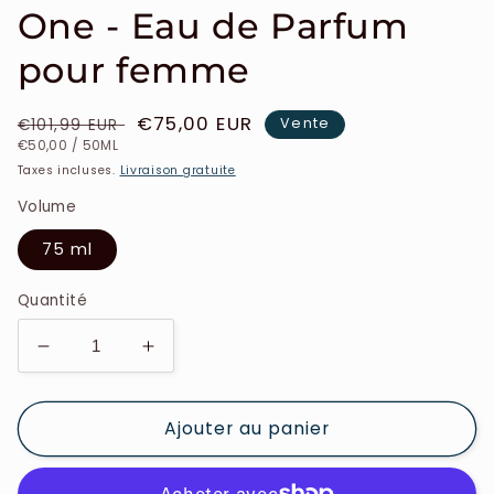
One - Eau de Parfum
pour femme
Prix
Prix
€75,00 EUR
Vente
€101,99 EUR
PRIX
PAR
habituel
soldé
€50,00
/
50ML
UNITAIRE
Taxes incluses.
Livraison gratuite
Volume
75 ml
Quantité
Réduire
Augmenter
la
la
quantité
quantité
Ajouter au panier
de
de
Dolce
Dolce
&amp;
&amp;