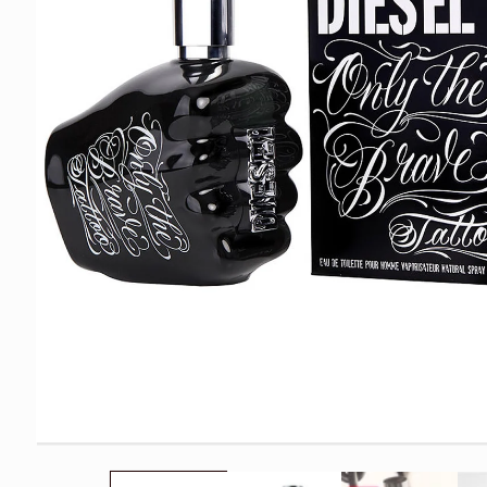
Ouvrir
le
média