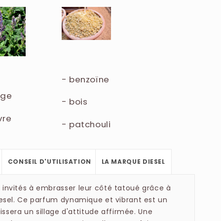
HT, CITRAL, GERANIOL, BENZYL BENZOATE, CI
L. B36556/1).
- benzoïne
uge
- bois
vre
- patchouli
CONSEIL D'UTILISATION
LA MARQUE DIESEL
invités à embrasser leur côté tatoué grâce à
esel. Ce parfum dynamique et vibrant est un
issera un sillage d'attitude affirmée. Une