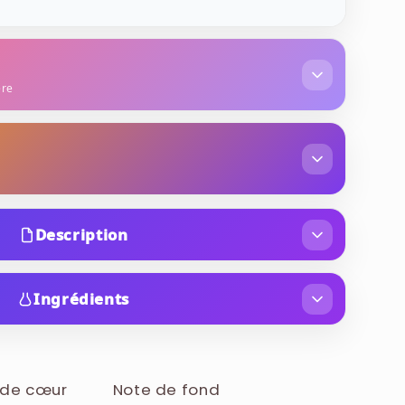
ère
patchouli
tabac
Description
 Brave Tattoo de l’année 2012 est présentée dans
 de poing. Celui-ci est ornementé d’une
Ingrédients
i qui imite également un tatouage.
 PARFUM / FRAGRANCE, LINALOOL, LIMONENE,
NAMATE, ALPHA-ISOMETHYL IONONE,
, BUTYL METHOXYDIBENZOYLMETHANE,
 de cœur
Note de fond