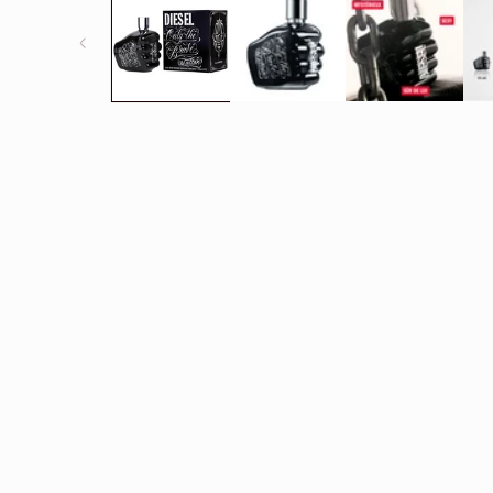
1
dans
une
fenêtre
modale