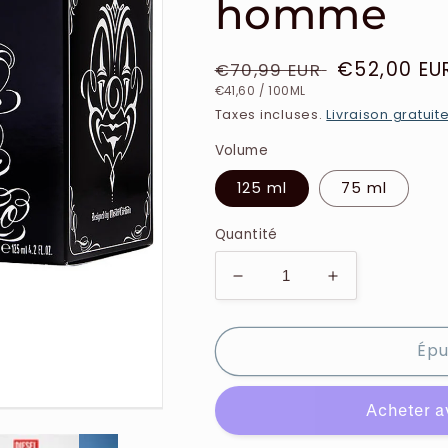
homme
Prix
Prix
€52,00 EU
€70,99 EUR
PRIX
PAR
habituel
soldé
€41,60
/
100ML
UNITAIRE
Taxes incluses.
Livraison gratuit
Volume
125 ml
75 ml
Quantité
Réduire
Augmenter
la
la
quantité
quantité
Épu
de
de
Diesel
Diesel
-
-
Only
Only
The
The