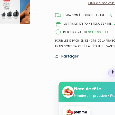
Brave
Brave
Plus de moyen
Tattoo
Tattoo
-
-
LIVRAISON À DOMICILE ENTRE LE
9/0
Eau
Eau
LIVRAISON EN POINT RELAIS ENTRE
1
de
de
Toilette
Toilette
RETOUR GRATUIT
SOUS 90 JOURS
pour
pour
POUR LES ENVOIS EN DEHORS DE LA FRANCE
homme
homme
FRAIS SONT CALCULÉS À L’ÉTAPE SUIVANTE
Partager
Note de tête
Première impression • Fr
pomme