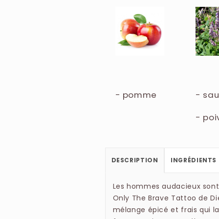
ETHYLHEXYL SALICYLATE, B
60730 / EXT. VIOLET 2 (F.I.
- pomme
- sa
- poi
DESCRIPTION
INGRÉDIENTS
Les hommes audacieux sont 
Only The Brave Tattoo de Di
mélange épicé et frais qui la