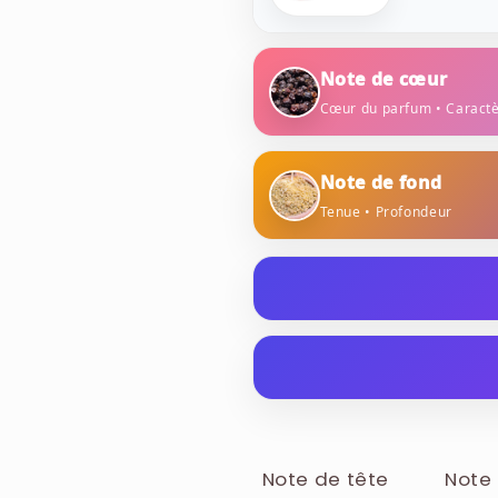
Note de cœur
Cœur du parfum • Caract
poivre
sauge
Note de fond
Tenue • Profondeur
benzoïne
bois
La senteur Diesel Only The
un flacon en verre en forme
inscription de style graffit
ALCOHOL, AQUA / WATER,
ETHYLHEXYL METHOXYCIN
CITRONELLOL, COUMARIN
Note de tête
Note