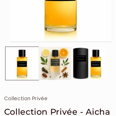
Ouvrir
le
média
1
dans
une
fenêtre
modale
Collection Privée
Collection Privée - Aicha