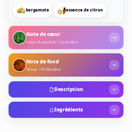
bergamote
essence de citron
Note de cœur
Cœur du parfum • Caractère
patchouli
Note de fond
Tenue • Profondeur
absolu de fleur d'oranger
ambre
vanille
Description
Chacun veut s’exprimer à travers le parfum qu’il
porte.
Ingrédients
D’ailleurs, le choix d’un parfum dépend de notre
Alcohol Denat, Parfum (Fragrance), Aqua/Water
style et de notre personnalité.