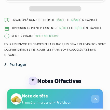
Aicha
Aicha
Al
Al
Jazeerat
Jazeerat
-
-
LIVRAISON À DOMICILE ENTRE LE
11/08
ET LE
13/08
(EN FRANCE)
Eau
Eau
LIVRAISON EN POINT RELAIS ENTRE
12/08
ET LE
15/08
(EN FRANCE)
de
de
Parfum
Parfum
RETOUR GRATUIT
SOUS 90 JOURS
Mixte
Mixte
POUR LES ENVOIS EN DEHORS DE LA FRANCE, LES DÉLAIS DE LIVRAISON SONT
COMPRIS ENTRE 5 ET 15 JOURS. LES FRAIS SONT CALCULÉS À L’ÉTAPE
SUIVANTE.
Partager
Notes Olfactives
Note de tête
Première impression • Fraîcheur