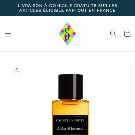
et
LIVRAISON À DOMICILE GRATUITE SUR LES
passer
ARTICLES ÉLIGIBLE PARTOUT EN FRANCE
au
contenu
Panier
Passer aux
informations
produits