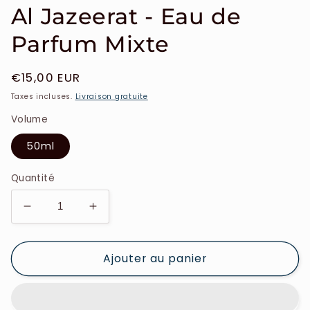
Al Jazeerat - Eau de
Parfum Mixte
Prix
€15,00 EUR
habituel
Taxes incluses.
Livraison gratuite
Volume
50ml
Quantité
Réduire
Augmenter
la
la
quantité
quantité
Ajouter au panier
de
de
Collection
Collection
Privée
Privée
-
-