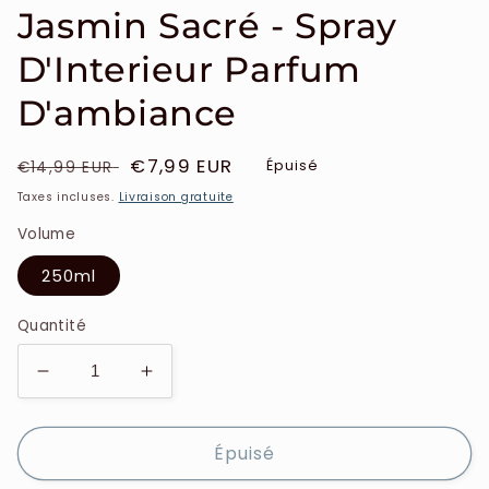
Jasmin Sacré - Spray
D'Interieur Parfum
D'ambiance
Prix
Prix
€7,99 EUR
Épuisé
€14,99 EUR
habituel
soldé
Taxes incluses.
Livraison gratuite
Volume
250ml
Quantité
Réduire
Augmenter
la
la
quantité
quantité
Épuisé
de
de
Collection
Collection