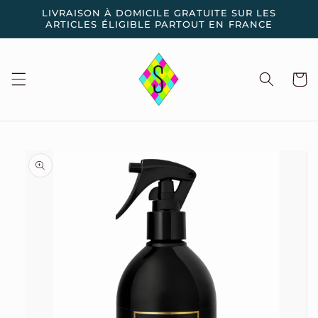
et
LIVRAISON À DOMICILE GRATUITE SUR LES
passer
ARTICLES ÉLIGIBLE PARTOUT EN FRANCE
au
contenu
Panier
Passer aux
informations
produits