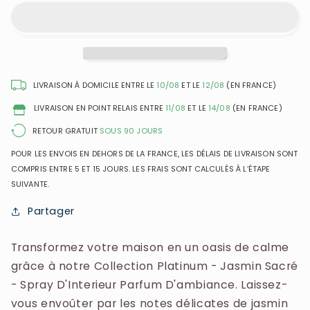
Platinium
Platinium
-
-
Jasmin
Jasmin
Sacré
Sacré
-
-
Spray
Spray
LIVRAISON À DOMICILE ENTRE LE
10/08
ET LE
12/08
(EN FRANCE)
D&#39;Interieur
D&#39;Interieur
LIVRAISON EN POINT RELAIS ENTRE
11/08
ET LE
14/08
(EN FRANCE)
Parfum
Parfum
D&#39;ambiance
D&#39;ambiance
RETOUR GRATUIT
SOUS 90 JOURS
POUR LES ENVOIS EN DEHORS DE LA FRANCE, LES DÉLAIS DE LIVRAISON SONT
COMPRIS ENTRE 5 ET 15 JOURS. LES FRAIS SONT CALCULÉS À L’ÉTAPE
SUIVANTE.
Partager
Transformez votre maison en un oasis de calme
grâce à notre Collection Platinum - Jasmin Sacré
- Spray D'Interieur Parfum D'ambiance. Laissez-
vous envoûter par les notes délicates de jasmin