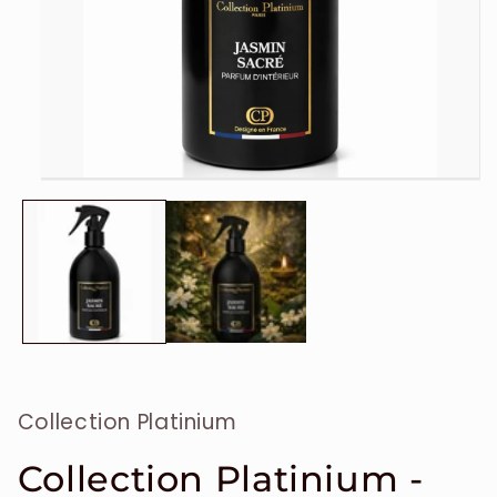
Ouvrir
le
média
1
dans
une
fenêtre
modale
Collection Platinium
Collection Platinium -