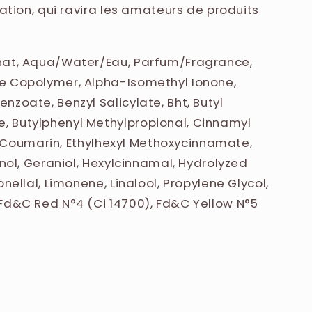
ation, qui ravira les amateurs de produits
nat, Aqua/Water/Eau, Parfum/Fragrance,
e Copolymer, Alpha-Isomethyl Ionone,
zoate, Benzyl Salicylate, Bht, Butyl
 Butylphenyl Methylpropional, Cinnamyl
ol, Coumarin, Ethylhexyl Methoxycinnamate,
enol, Geraniol, Hexylcinnamal, Hydrolyzed
nellal, Limonene, Linalool, Propylene Glycol,
Fd&C Red N°4 (Ci 14700), Fd&C Yellow N°5