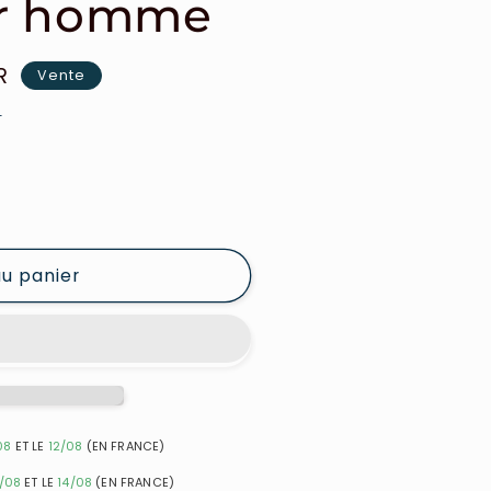
ur homme
R
Vente
e
au panier
08
ET LE
12/08
(EN FRANCE)
1/08
ET LE
14/08
(EN FRANCE)