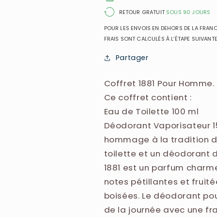
+
+
Déodorant
Déodorant
RETOUR GRATUIT
SOUS 90 JOURS
150ml
150ml
POUR LES ENVOIS EN DEHORS DE LA FRANCE
pour
pour
FRAIS SONT CALCULÉS À L’ÉTAPE SUIVANTE
homme
homme
Partager
Coffret 1881 Pour Homme.
Ce coffret contient :
Eau de Toilette 100 ml
Déodorant Vaporisateur 1
hommage à la tradition d
toilette et un déodorant d
1881 est un parfum charme
notes pétillantes et fruit
boisées. Le déodorant po
de la journée avec une fr