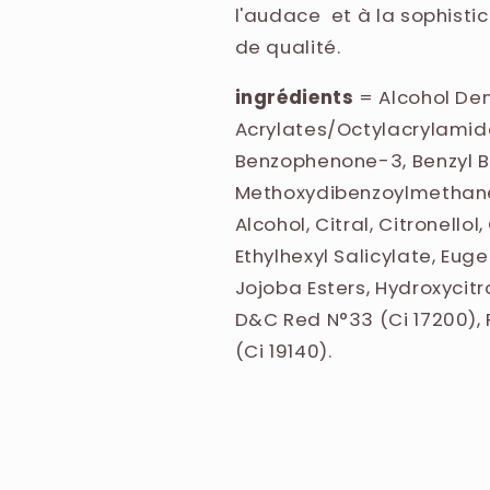
l'audace et à la sophistic
de qualité.
ingrédients
=
Alcohol De
Acrylates/Octylacrylamid
Benzophenone-3, Benzyl Ben
Methoxydibenzoylmethane,
Alcohol, Citral, Citronell
Ethylhexyl Salicylate, Eug
Jojoba Esters, Hydroxycitro
D&C Red N°33 (Ci 17200), 
(Ci 19140).