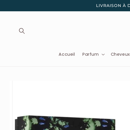
et
LIVRAISON À 
passer
au
contenu
Accueil
Parfum
Cheveu
Passer aux
informations
produits