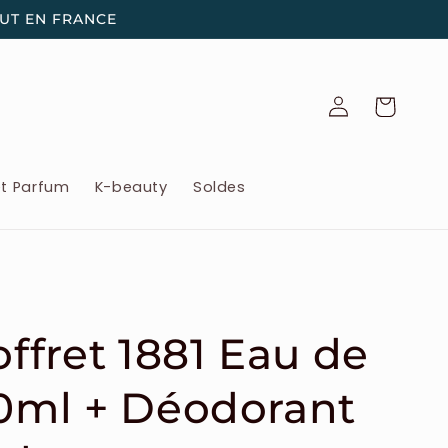
OUT EN FRANCE
Connexion
Panier
et Parfum
K-beauty
Soldes
offret 1881 Eau de
00ml + Déodorant