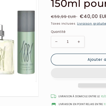
150ml po
Prix
Prix
€40,00 EU
€59,99 EUR
habituel
soldé
Taxes incluses.
Livraison gratuit
Quantité
Réduire
Augmenter
la
la
quantité
quantité
Ajouter 
de
de
Cerruti
Cerruti
-
-
Coffret
Coffret
1881
1881
Eau
Eau
de
de
Toilette
Toilette
LIVRAISON À DOMICILE ENTRE LE
10/
100ml
100ml
LIVRAISON EN POINT RELAIS ENTRE
1