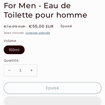
For Men - Eau de
Toilette pour homme
Prix
Prix
€55,00 EUR
Épuisé
€74,99 EUR
habituel
soldé
Taxes incluses.
Livraison gratuite
Volume
100ml
Quantité
Réduire
Augmenter
la
la
quantité
quantité
Épuisé
de
de
Carolina
Carolina
Herrera
Herrera
-
-