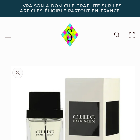
et
LIVRAISON À DOMICILE GRATUITE SUR LES
passer
ARTICLES ÉLIGIBLE PARTOUT EN FRANCE
au
contenu
Panier
Passer aux
informations
produits