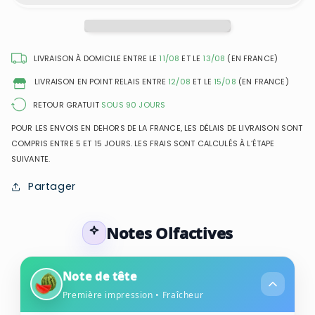
Chic
Chic
For
For
Men
Men
-
-
LIVRAISON À DOMICILE ENTRE LE
11/08
ET LE
13/08
(EN FRANCE)
Eau
Eau
LIVRAISON EN POINT RELAIS ENTRE
12/08
ET LE
15/08
(EN FRANCE)
de
de
Toilette
Toilette
RETOUR GRATUIT
SOUS 90 JOURS
pour
pour
POUR LES ENVOIS EN DEHORS DE LA FRANCE, LES DÉLAIS DE LIVRAISON SONT
homme
homme
COMPRIS ENTRE 5 ET 15 JOURS. LES FRAIS SONT CALCULÉS À L’ÉTAPE
SUIVANTE.
Partager
Notes Olfactives
Note de tête
Première impression • Fraîcheur