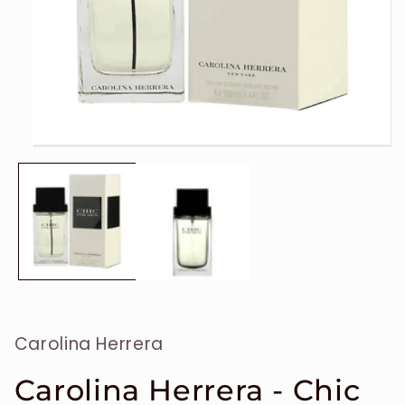
Ouvrir
le
média
1
dans
une
fenêtre
modale
Carolina Herrera
Carolina Herrera - Chic