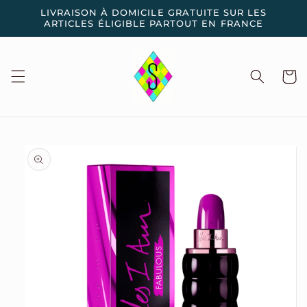
et
LIVRAISON À DOMICILE GRATUITE SUR LES
passer
ARTICLES ÉLIGIBLE PARTOUT EN FRANCE
au
contenu
Panier
Passer aux
informations
produits