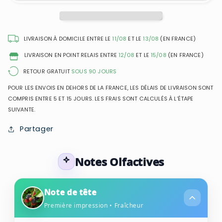
I
I
Am
Am
Fabulous
Fabulous
-
-
LIVRAISON À DOMICILE ENTRE LE
11/08
ET LE
13/08
(EN FRANCE)
Eau
Eau
LIVRAISON EN POINT RELAIS ENTRE
12/08
ET LE
15/08
(EN FRANCE)
de
de
Parfum
Parfum
RETOUR GRATUIT
SOUS 90 JOURS
pour
pour
POUR LES ENVOIS EN DEHORS DE LA FRANCE, LES DÉLAIS DE LIVRAISON SONT
femme
femme
COMPRIS ENTRE 5 ET 15 JOURS. LES FRAIS SONT CALCULÉS À L’ÉTAPE
SUIVANTE.
Partager
Notes Olfactives
Note de tête
Première impression • Fraîcheur