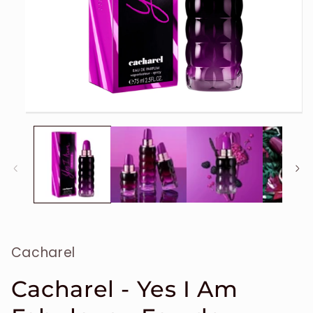
Ouvrir
le
média
1
dans
une
fenêtre
modale
Cacharel
Cacharel - Yes I Am