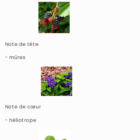
réinterprète l'accord original Spicy Cremoso.
HYDROXYCITRONELLAL, ETHYLHEXYL
Son flacon iconique en forme de rouge à lèvres
SALICYLATE, BUTYL
se pare d'un violet électrique. Le parfum est une
METHOXYDIBENZOYLMETHANE, LIMONENE,
composition audacieuse, commençant par une
BENZYL ALCOHOL, LINALOOL, COUMARIN,
note de tête de mûre juteuse, évoluant vers un
METHYL ANTHRANILATE, CITRONELLOL,
cœur floral d'héliotrope pourpre, et se
Note de tête
ISOEUGENOL, GERANIOL, FARNESOL,
terminant par un fond crémeux de lait et de
CINNAMYL ALCOHOL, CITRAL, BENZYL
- mûres
noisette, créant un sillage addictif et sensuel.
BENZOATE, CI 60730 / EXT. VIOLET 2, CI 42090
/ BLUE 1 (F.I.L. B241681/1).
Note de cœur
- héliotrope