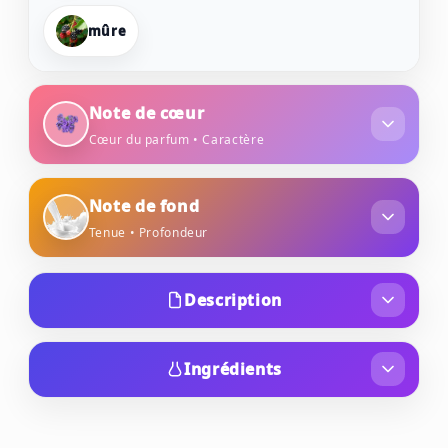
mûre
Note de cœur
Cœur du parfum • Caractère
héliotrope pourpre
Note de fond
Tenue • Profondeur
lait
noisette
Description
Le Cacharel Yes I Am Fabulous est une Eau de
Parfum pour femme, lancée en 2020,
Ingrédients
appartenant à la famille olfactive Orientale
ALCOHOL, PARFUM / FRAGRANCE, AQUA /
Vanillée, avec un caractère "Fruity Cremoso" qui
WATER, BENZYL SALICYLATE,