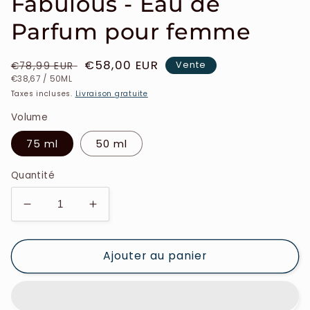
Fabulous - Eau de
Parfum pour femme
Prix
Prix
€58,00 EUR
Vente
€78,99 EUR
PRIX
PAR
habituel
soldé
€38,67
/
50ML
UNITAIRE
Taxes incluses.
Livraison gratuite
Volume
75 ml
50 ml
Quantité
Réduire
Augmenter
la
la
quantité
quantité
Ajouter au panier
de
de
Cacharel
Cacharel
-
-
Yes
Yes