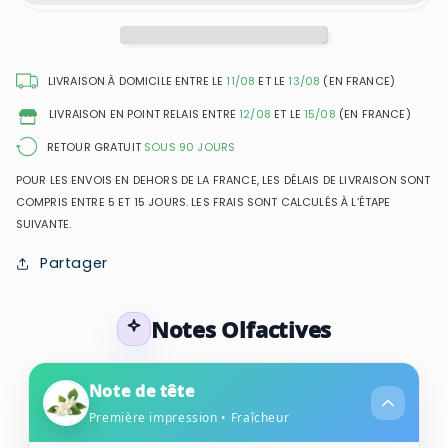
Burberry
Burberry
Black
Black
-
-
Eau
Eau
LIVRAISON À DOMICILE ENTRE LE
11/08
ET LE
13/08
(EN FRANCE)
de
de
LIVRAISON EN POINT RELAIS ENTRE
12/08
ET LE
15/08
(EN FRANCE)
Parfum
Parfum
pour
pour
RETOUR GRATUIT
SOUS 90 JOURS
femme
femme
POUR LES ENVOIS EN DEHORS DE LA FRANCE, LES DÉLAIS DE LIVRAISON SONT
COMPRIS ENTRE 5 ET 15 JOURS. LES FRAIS SONT CALCULÉS À L’ÉTAPE
SUIVANTE.
Partager
Notes Olfactives
Note de tête
Première impression • Fraîcheur