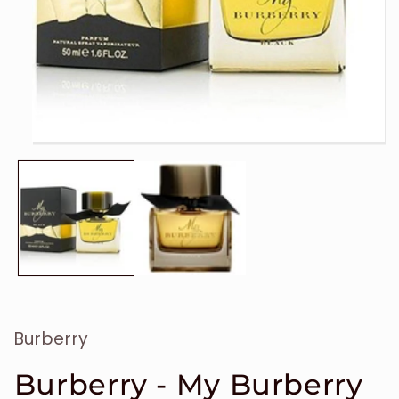
Ouvrir
le
média
1
dans
une
fenêtre
modale
Burberry
Burberry - My Burberry