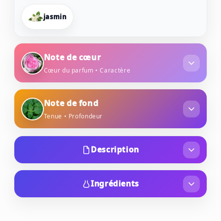
jasmin
Note de cœur
Cœur du parfum • Caractère
rose
pêche
Note de fond
Tenue • Profondeur
patchouli
ambre
Description
Tout comme les autres fragrances de la
collection My Burberry, l’eau de parfum My
Ingrédients
Burberry Black est inspirée du célèbre trench-
ALCOHOL, PARFUM (FRAGRANCE), LINALOOL,
coat de cette marque britannique. Le col du
HEXYL CINNAMAL, AQUA (WATER), ALPHA-