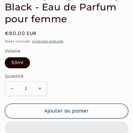
Black - Eau de Parfum
pour femme
Prix
€60,00 EUR
habituel
Taxes incluses.
Livraison gratuite
Volume
50ml
Quantité
Réduire
Augmenter
la
la
quantité
quantité
Ajouter au panier
de
de
Burberry
Burberry
-
-
My
My