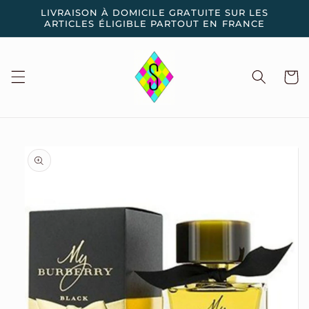
et
LIVRAISON À DOMICILE GRATUITE SUR LES
passer
ARTICLES ÉLIGIBLE PARTOUT EN FRANCE
au
contenu
Panier
Passer aux
informations
produits