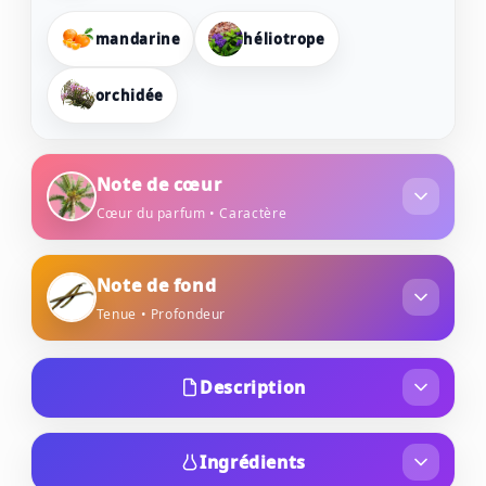
mandarine
héliotrope
orchidée
Note de cœur
Cœur du parfum • Caractère
notes tropicales
gourmand
Note de fond
Tenue • Profondeur
vanille
bois de santal
musc
Description
Découvrez la brume parfumée & hydratante
Rose poudré un parfum gourmand conçu de
Ingrédients