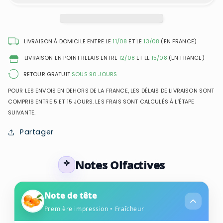
Poudré
Poudré
-
-
Brume
Brume
Parfumée
Parfumée
LIVRAISON À DOMICILE ENTRE LE
11/08
ET LE
13/08
(EN FRANCE)
&amp;
&amp;
LIVRAISON EN POINT RELAIS ENTRE
12/08
ET LE
15/08
(EN FRANCE)
Hydratante
Hydratante
RETOUR GRATUIT
SOUS 90 JOURS
POUR LES ENVOIS EN DEHORS DE LA FRANCE, LES DÉLAIS DE LIVRAISON SONT
COMPRIS ENTRE 5 ET 15 JOURS. LES FRAIS SONT CALCULÉS À L’ÉTAPE
SUIVANTE.
Partager
Notes Olfactives
Note de tête
Première impression • Fraîcheur