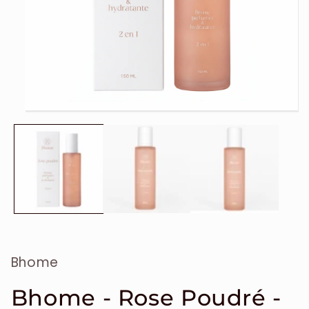
Ouvrir
le
média
1
dans
une
fenêtre
modale
Bhome
Bhome - Rose Poudré -