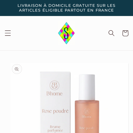
et
LIVRAISON À DOMICILE GRATUITE SUR LES
passer
ARTICLES ÉLIGIBLE PARTOUT EN FRANCE
au
contenu
Panier
Passer aux
informations
produits