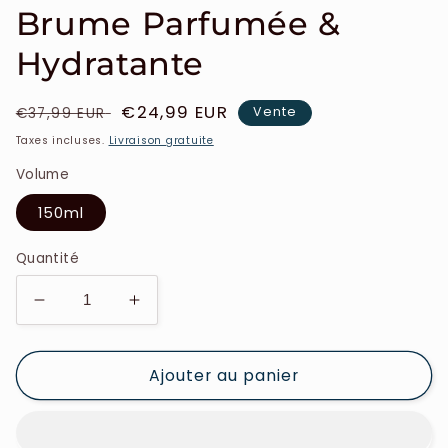
Brume Parfumée &
Hydratante
Prix
Prix
€24,99 EUR
Vente
€37,99 EUR
habituel
soldé
Taxes incluses.
Livraison gratuite
Volume
150ml
Quantité
Réduire
Augmenter
la
la
quantité
quantité
Ajouter au panier
de
de
Bhome
Bhome
-
-
Rose
Rose