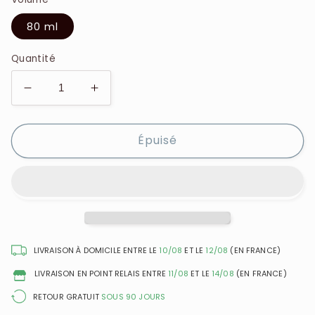
80 ml
Quantité
Réduire
Augmenter
la
la
quantité
quantité
Épuisé
de
de
Azzaro
Azzaro
-
-
Wanted
Wanted
Girl
Girl
Tonic
Tonic
-
-
Eau
Eau
LIVRAISON À DOMICILE ENTRE LE
10/08
ET LE
12/08
(EN FRANCE)
de
de
LIVRAISON EN POINT RELAIS ENTRE
11/08
ET LE
14/08
(EN FRANCE)
Toilette
Toilette
RETOUR GRATUIT
SOUS 90 JOURS