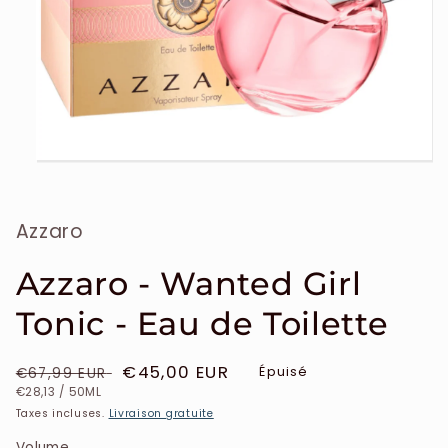
Ouvrir
le
média
1
Azzaro
dans
une
fenêtre
modale
Azzaro - Wanted Girl
Tonic - Eau de Toilette
Prix
Prix
€45,00 EUR
Épuisé
€67,99 EUR
PRIX
PAR
habituel
soldé
€28,13
/
50ML
UNITAIRE
Taxes incluses.
Livraison gratuite
Volume