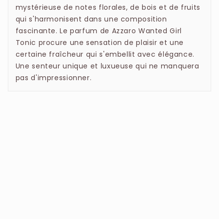
(YELLOW 5), CI 60730 (EXT. VIOLET 2).
mystérieuse de notes florales, de bois et de fruits
qui s'harmonisent dans une composition
fascinante. Le parfum de Azzaro Wanted Girl
Tonic procure une sensation de plaisir et une
certaine fraîcheur qui s'embellit avec élégance.
Une senteur unique et luxueuse qui ne manquera
pas d'impressionner.