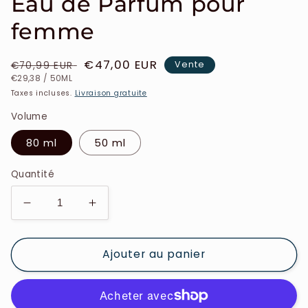
Eau de Parfum pour
femme
Prix
Prix
€47,00 EUR
Vente
€70,99 EUR
PRIX
PAR
habituel
soldé
€29,38
/
50ML
UNITAIRE
Taxes incluses.
Livraison gratuite
Volume
80 ml
50 ml
Quantité
Réduire
Augmenter
la
la
quantité
quantité
Ajouter au panier
de
de
Azzaro
Azzaro
-
-
Wanted
Wanted