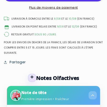
Girl
Girl
-
-
Plus de moyens de paiement
Eau
Eau
de
de
LIVRAISON À DOMICILE ENTRE LE
8/08
ET LE
10/08
(EN FRANCE)
Parfum
Parfum
LIVRAISON EN POINT RELAIS ENTRE
9/08
ET LE
12/08
(EN FRANCE)
pour
pour
femme
femme
RETOUR GRATUIT
SOUS 90 JOURS
POUR LES ENVOIS EN DEHORS DE LA FRANCE, LES DÉLAIS DE LIVRAISON SONT
COMPRIS ENTRE 5 ET 15 JOURS. LES FRAIS SONT CALCULÉS À L’ÉTAPE
SUIVANTE.
Partager
Notes Olfactives
Note de tête
Première impression • Fraîcheur