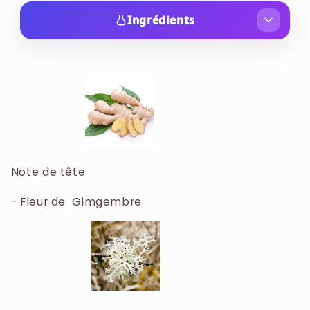
Le parfum Azzaro Wanted Girl célèbre les
femmes indomptables et invincibles qui
Ingrédients
rayonnent de charme dans toutes les
ALCOHOL. PARFUM/FRAGRANCE.
circonstances, les femmes qui font face à toutes
AQUA/WATER/EAU. ETHYLHEXYL
les situations et que rien ne peut arrêter. Le
METHOXYCINNAMATE. LIMONENE. LINALOOL.
type de femme dont tous les hommes rêvent et
ALPHA-ISOMETHYL IONONE. CITRONELLOL.
que toutes les autres femmes envient.
BENZYL SALICYLATE. BUTYL
Certainement la « MostWanted », la plus
METHOXYDIBENZOYLMETHANE. ETHYLHEXYL
désirée.
SALICYLATE. GERANIOL. HEXYL CINNAMAL.
Note de tête
CINNAMYL ALCOHOL. CITRAL. COUMARIN.
Le flacon du parfum symbolise l’éclosion de la
TRIS(TETRAMETHYLHYDROXYPIPERIDINOL)
- Fleur de Gimgembre
fleur alors que le bouchon ressemble plus à la
CITRATE. CITRIC ACID. BENZYL ALCOHOL. BHT.
détente d’un pistolet. Il suffit d’appuyer une fois
DISODIUM EDTA. CI 15985/YELLOW 6. CI
pour qu’une explosion fleurie se répande
19140/YELLOW 5. CI 60730/EXT. VIOLET 2
immédiatement.
[C3519A]