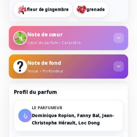
fleur de gingembre
grenade
Note de cœur
Cœur du parfum • Caractère
stramoine
caramel
Note de fond
Tenue • Profondeur
vétiver d'haïti
fève de tonka
Profil du parfum
LE PARFUMEUR
Dominique Ropion, Fanny Bal, Jean-
Christophe Hérault, Loc Dong