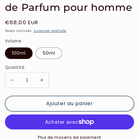
de Parfum pour homme
Prix
€68,00 EUR
habituel
Taxes incluses.
Livraison gratuite
Volume
100ml
50ml
Quantité
Réduire
Augmenter
la
la
quantité
quantité
Ajouter au panier
de
de
Azzaro
Azzaro
-
-
Wanted
Wanted
-
-
Eau
Eau
Plus de moyens de paiement