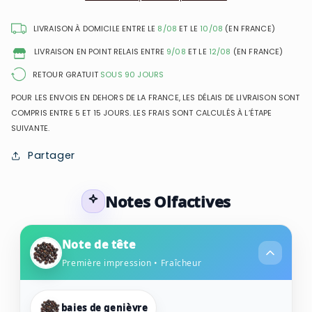
de
de
Parfum
Parfum
LIVRAISON À DOMICILE ENTRE LE
8/08
ET LE
10/08
(EN FRANCE)
pour
pour
LIVRAISON EN POINT RELAIS ENTRE
9/08
ET LE
12/08
(EN FRANCE)
homme
homme
RETOUR GRATUIT
SOUS 90 JOURS
POUR LES ENVOIS EN DEHORS DE LA FRANCE, LES DÉLAIS DE LIVRAISON SONT
COMPRIS ENTRE 5 ET 15 JOURS. LES FRAIS SONT CALCULÉS À L’ÉTAPE
SUIVANTE.
Partager
Notes Olfactives
Note de tête
Première impression • Fraîcheur
baies de genièvre