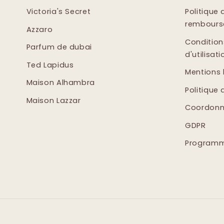
Victoria's Secret
Politique 
rembour
Azzaro
Condition
Parfum de dubai
d'utilisati
Ted Lapidus
Mentions 
Maison Alhambra
Politique 
Maison Lazzar
Coordonn
GDPR
Programme