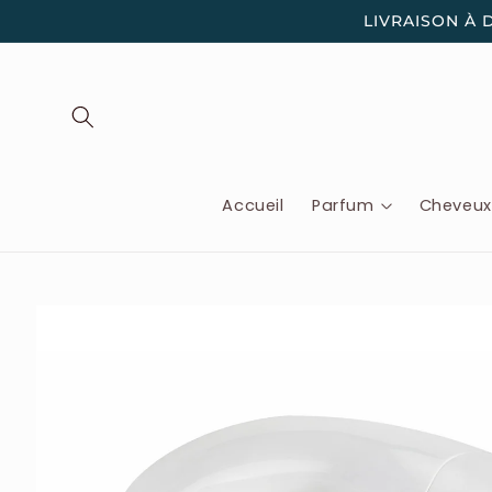
et
LIVRAISON À 
passer
au
contenu
Accueil
Parfum
Cheveu
Passer aux
informations
produits