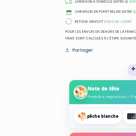
de
de
LIVRAISON À DOMICILE ENTRE LE
8/0
Toilette
Toilette
LIVRAISON EN POINT RELAIS ENTRE
9
pour
pour
femme
femme
RETOUR GRATUIT
SOUS 90 JOURS
POUR LES ENVOIS EN DEHORS DE LA FRANCE
FRAIS SONT CALCULÉS À L’ÉTAPE SUIVANTE
Partager
Note de tête
Première impression • Fr
pêche blanche