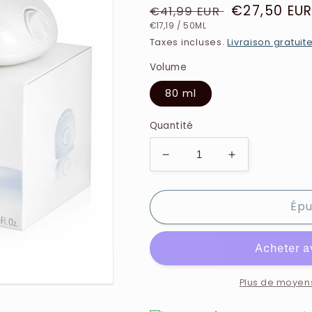
Prix
Prix
€27,50 EU
€41,99 EUR
PRIX
PAR
habituel
soldé
€17,19
/
50ML
UNITAIRE
Taxes incluses.
Livraison gratuit
Volume
80 ml
Quantité
Réduire
Augmenter
la
la
quantité
quantité
Épu
de
de
Azzaro
Azzaro
-
-
Twin
Twin
Women
Women
-
-
Plus de moyen
Eau
Eau