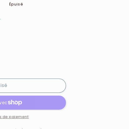
R
Épuisé
e
isé
s de paiement