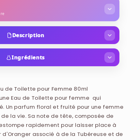
ère
bois de palissandre
iris
musc
Description
ancé en 2008 et est considéré comme un parfum
en contient des notes de rose, de pêche, de fleur
Ingrédients
c.
ANCE), AQUA (WATER), ETHYLHEXYL
YL METHOXYDIBENZOYLMETHANE, ETHYLHEXYL
SALICYLATE, LINALOOL, LIMONENE, GERANIOL,
u de Toilette pour Femme 80ml
CITRAL, BENZYL ALCOHOL, CI 17200 (RED 33),
une Eau de Toilette pour femme qui
. Un parfum floral et fruité pour une femme
de la vie. Sa note de tête, composée de
'estompe rapidement pour laisser place à
 d'Oranger associé à de la Tubéreuse et de