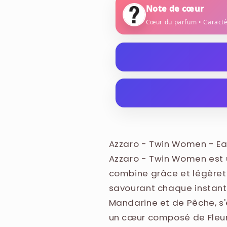
Note de cœur
Cœur du parfum • Caract
fleur d'amandier
Azzaro Twin Women a été l
floral et féminin. Twin Wom
d'amandier, d'iris et de mus
ALCOHOL, PARFUM (FRAGR
METHOXYCINNAMATE, BUT
SALICYLATE, BHT, BENZYL 
Azzaro - Twin Women - Ea
CITRONELLOL, COUMARIN, 
Azzaro - Twin Women est 
CI 19140 (YELLOW 5).
combine grâce et légèreté
savourant chaque instant 
Mandarine et de Pêche, s
un cœur composé de Fleur