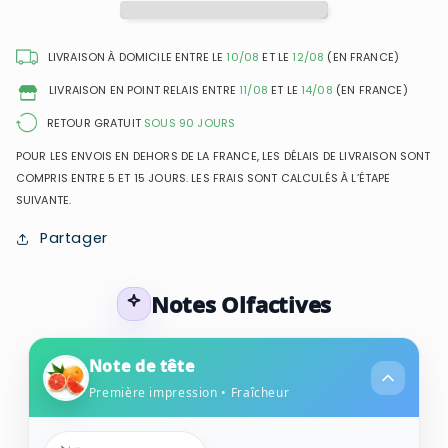
Eau
Eau
de
de
Toilette
Toilette
LIVRAISON À DOMICILE ENTRE LE
10/08
ET LE
12/08
(EN FRANCE)
pour
pour
LIVRAISON EN POINT RELAIS ENTRE
11/08
ET LE
14/08
(EN FRANCE)
homme
homme
RETOUR GRATUIT
SOUS 90 JOURS
POUR LES ENVOIS EN DEHORS DE LA FRANCE, LES DÉLAIS DE LIVRAISON SONT
COMPRIS ENTRE 5 ET 15 JOURS. LES FRAIS SONT CALCULÉS À L’ÉTAPE
SUIVANTE.
Partager
Notes Olfactives
Note de tête
Première impression • Fraîcheur