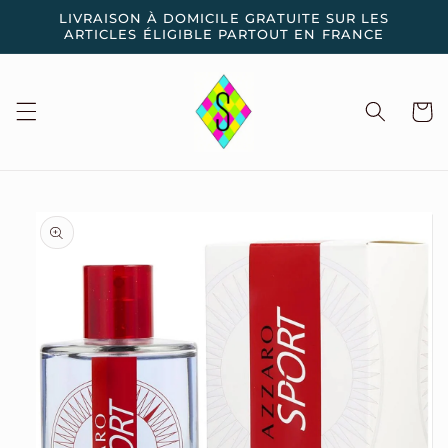
et
LIVRAISON À DOMICILE GRATUITE SUR LES
passer
ARTICLES ÉLIGIBLE PARTOUT EN FRANCE
au
contenu
Panier
Passer aux
informations
produits