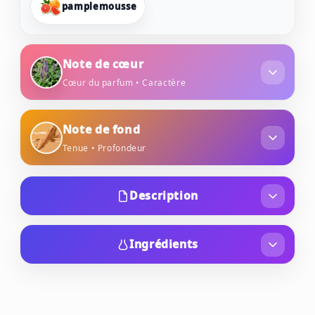
pamplemousse
Note de cœur
Cœur du parfum • Caractère
sauge sclarée
Note de fond
Tenue • Profondeur
bois de santal
Description
Azzaro Sport est un véritable concentré de
fraîcheur à utiliser au quotidien.
Ingrédients
2042103 10 - INGREDIENTS: ALCOHOL - AQUA
Une fragrance masculine et revigorante qui
/ WATER / EAU - PARFUM / FRAGRANCE -
associe la fraîcheur explosive du
LIMONENE - ETHYLHEXYL SALICYLATE - BUTYL