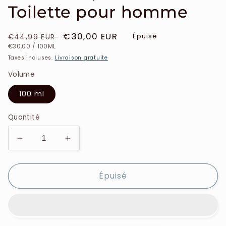
Toilette pour homme
Prix
Prix
€30,00 EUR
Épuisé
€44,99 EUR
PRIX
PAR
habituel
soldé
€30,00
/
100ML
UNITAIRE
Taxes incluses.
Livraison gratuite
Volume
100 ml
Quantité
Réduire
Augmenter
la
la
quantité
quantité
Épuisé
de
de
Azzaro
Azzaro
-
-
Sport
Sport
-
-