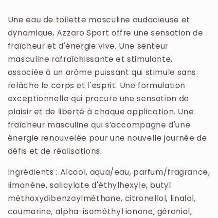
pamplemousse, l'élégance aromatique de la
METHOXYDIBENZOYLMETHANE - CITRONELLOL
sauge sclarée et la chaleur suave du bois de
Une eau de toilette masculine audacieuse et
- LINALOOL - COUMARIN - ALPHA-ISOMETHYL
santal et de la fève tonka au cœur d'un flacon
dynamique, Azzaro Sport offre une sensation de
IONONE - GERANIOL - CITRAL - CI 60730 / EXT.
au design moderne et épuré.
fraîcheur et d'énergie vive. Une senteur
VIOLET 2 - CI 42090 / BLUE 1 (F.I.L.
masculine rafraîchissante et stimulante,
N286622/1).
associée à un arôme puissant qui stimule sans
relâche le corps et l'esprit. Une formulation
exceptionnelle qui procure une sensation de
plaisir et de liberté à chaque application. Une
fraîcheur masculine qui s’accompagne d'une
énergie renouvelée pour une nouvelle journée de
défis et de réalisations.
Ingrédients : Alcool, aqua/eau, parfum/fragrance,
limonène, salicylate d'éthylhexyle, butyl
méthoxydibenzoylméthane, citronellol, linalol,
coumarine, alpha-isométhyl ionone, géraniol,