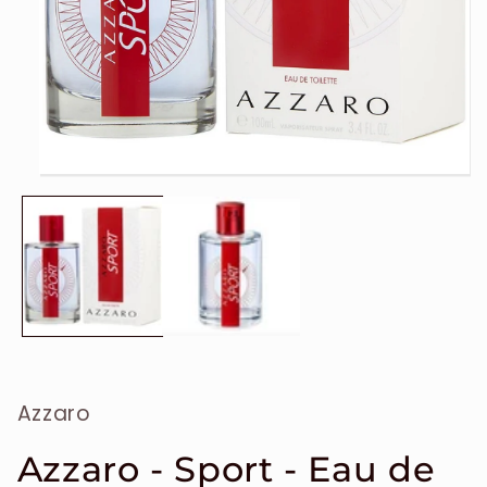
Ouvrir
le
média
1
dans
une
fenêtre
modale
Azzaro
Azzaro - Sport - Eau de