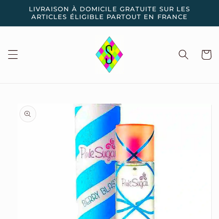
et
LIVRAISON À DOMICILE GRATUITE SUR LES
passer
ARTICLES ÉLIGIBLE PARTOUT EN FRANCE
au
contenu
Panier
Passer aux
informations
produits