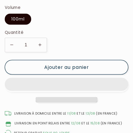
Volume
100ml
Quantité
Réduire
Augmenter
la
la
quantité
quantité
Ajouter au panier
de
de
Aqualina
Aqualina
Pink
Pink
Sugar
Sugar
-
-
Berry
Berry
Blast
Blast
-
-
LIVRAISON À DOMICILE ENTRE LE
11/08
ET LE
13/08
(EN FRANCE)
Eau
Eau
LIVRAISON EN POINT RELAIS ENTRE
12/08
ET LE
15/08
(EN FRANCE)
de
de
Toilette
Toilette