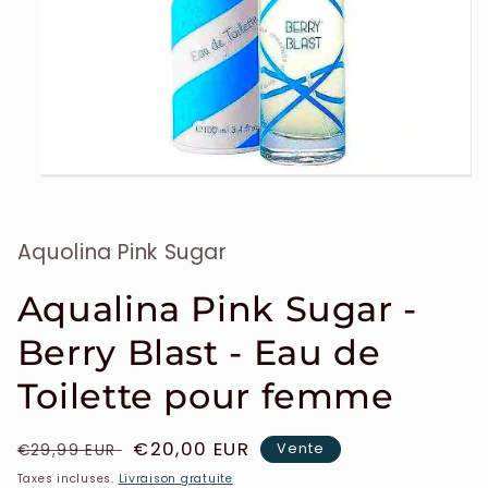
Ouvrir
le
média
1
Aquolina Pink Sugar
dans
une
fenêtre
modale
Aqualina Pink Sugar -
Berry Blast - Eau de
Toilette pour femme
Prix
Prix
€20,00 EUR
Vente
€29,99 EUR
habituel
soldé
Taxes incluses.
Livraison gratuite