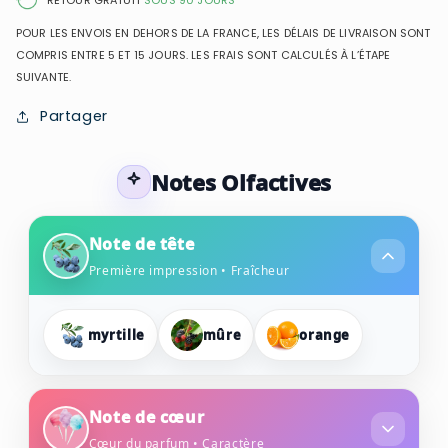
RETOUR GRATUIT
SOUS 90 JOURS
pour
pour
POUR LES ENVOIS EN DEHORS DE LA FRANCE, LES DÉLAIS DE LIVRAISON SONT
femme
femme
COMPRIS ENTRE 5 ET 15 JOURS. LES FRAIS SONT CALCULÉS À L’ÉTAPE
SUIVANTE.
Partager
Notes Olfactives
Note de tête
Première impression • Fraîcheur
myrtille
mûre
orange
Note de cœur
Cœur du parfum • Caractère