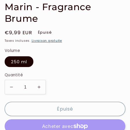
Marin - Fragrance
Brume
Prix
€9,99 EUR
Épuisé
habituel
Taxes incluses.
Livraison gratuite
Volume
250 ml
Quantité
Réduire
Augmenter
la
la
quantité
quantité
Épuisé
de
de
Maïssa
Maïssa
-
-
Ocean
Ocean