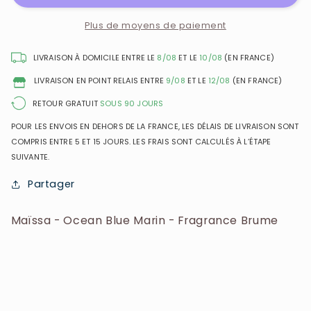
Blue
Blue
Marin
Marin
Plus de moyens de paiement
-
-
Fragrance
Fragrance
LIVRAISON À DOMICILE ENTRE LE
8/08
ET LE
10/08
(EN FRANCE)
Brume
Brume
LIVRAISON EN POINT RELAIS ENTRE
9/08
ET LE
12/08
(EN FRANCE)
RETOUR GRATUIT
SOUS 90 JOURS
POUR LES ENVOIS EN DEHORS DE LA FRANCE, LES DÉLAIS DE LIVRAISON SONT
COMPRIS ENTRE 5 ET 15 JOURS. LES FRAIS SONT CALCULÉS À L’ÉTAPE
SUIVANTE.
Partager
Maïssa - Ocean Blue Marin - Fragrance Brume