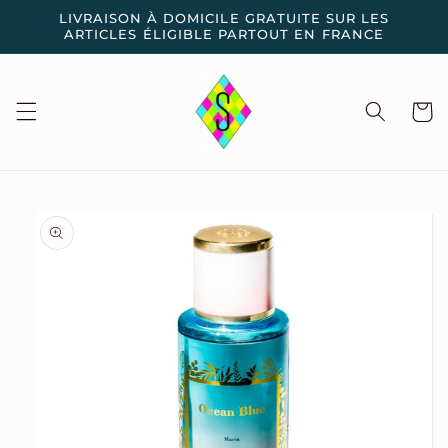
et
LIVRAISON À DOMICILE GRATUITE SUR LES
passer
ARTICLES ÉLIGIBLE PARTOUT EN FRANCE
au
contenu
Panier
Passer aux
informations
produits