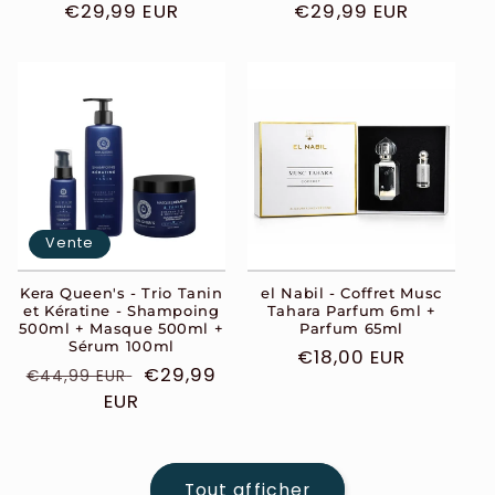
Prix
€29,99 EUR
Prix
€29,99 EUR
habituel
habituel
Vente
Kera Queen's - Trio Tanin
el Nabil - Coffret Musc
et Kératine - Shampoing
Tahara Parfum 6ml +
500ml + Masque 500ml +
Parfum 65ml
Sérum 100ml
Prix
€18,00 EUR
Prix
Prix
€29,99
€44,99 EUR
habituel
habituel
EUR
soldé
Tout afficher