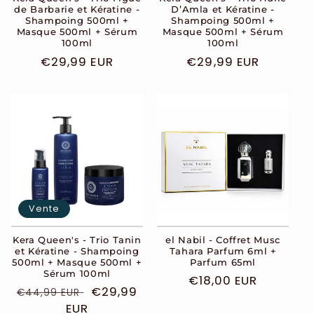
de Barbarie et Kératine -
D’Amla et Kératine -
Shampoing 500ml +
Shampoing 500ml +
Masque 500ml + Sérum
Masque 500ml + Sérum
100ml
100ml
Prix
€29,99 EUR
Prix
€29,99 EUR
habituel
habituel
Vente
Kera Queen's - Trio Tanin
el Nabil - Coffret Musc
et Kératine - Shampoing
Tahara Parfum 6ml +
500ml + Masque 500ml +
Parfum 65ml
Sérum 100ml
Prix
€18,00 EUR
Prix
Prix
€29,99
€44,99 EUR
habituel
habituel
EUR
soldé