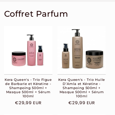
Coffret Parfum
Kera Queen's - Trio Figue
Kera Queen's - Trio Huile
de Barbarie et Kératine -
D’Amla et Kératine -
Shampoing 500ml +
Shampoing 500ml +
Masque 500ml + Sérum
Masque 500ml + Sérum
100ml
100ml
Prix
€29,99 EUR
Prix
€29,99 EUR
habituel
habituel