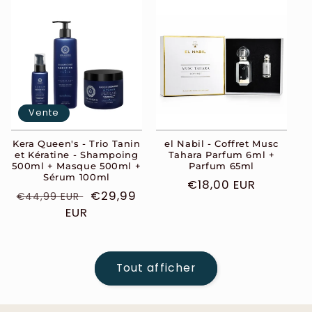
Vente
Kera Queen's - Trio Tanin
el Nabil - Coffret Musc
et Kératine - Shampoing
Tahara Parfum 6ml +
500ml + Masque 500ml +
Parfum 65ml
Sérum 100ml
Prix
€18,00 EUR
Prix
Prix
€29,99
€44,99 EUR
habituel
habituel
EUR
soldé
Tout afficher