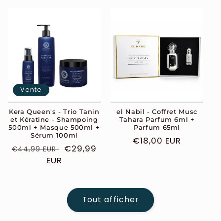
Vente
Kera Queen's - Trio Tanin
el Nabil - Coffret Musc
et Kératine - Shampoing
Tahara Parfum 6ml +
500ml + Masque 500ml +
Parfum 65ml
Sérum 100ml
Prix
€18,00 EUR
Prix
Prix
€29,99
€44,99 EUR
habituel
habituel
EUR
soldé
Tout afficher