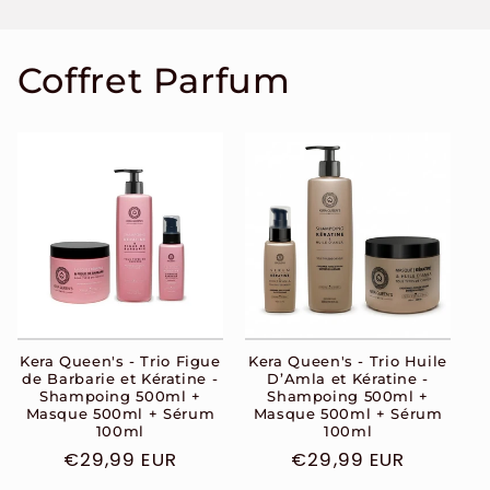
Coffret Parfum
Kera Queen's - Trio Figue
Kera Queen's - Trio Huile
de Barbarie et Kératine -
D’Amla et Kératine -
Shampoing 500ml +
Shampoing 500ml +
Masque 500ml + Sérum
Masque 500ml + Sérum
100ml
100ml
Prix
€29,99 EUR
Prix
€29,99 EUR
habituel
habituel