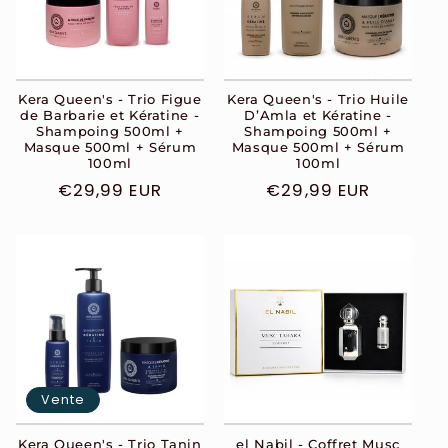
Kera Queen's - Trio Figue
Kera Queen's - Trio Huile
de Barbarie et Kératine -
D’Amla et Kératine -
Shampoing 500ml +
Shampoing 500ml +
Masque 500ml + Sérum
Masque 500ml + Sérum
100ml
100ml
Prix
€29,99 EUR
Prix
€29,99 EUR
habituel
habituel
Vente
Kera Queen's - Trio Tanin
el Nabil - Coffret Musc