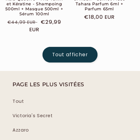
et Kératine - Shampoing
Tahara Parfum 6ml +
500ml + Masque 500ml +
Parfum 65ml
Sérum 100ml
Prix
€18,00 EUR
Prix
Prix
€29,99
€44,99 EUR
habituel
habituel
EUR
soldé
Tout afficher
PAGE LES PLUS VISITÉES
Tout
Victoria's Secret
Azzaro