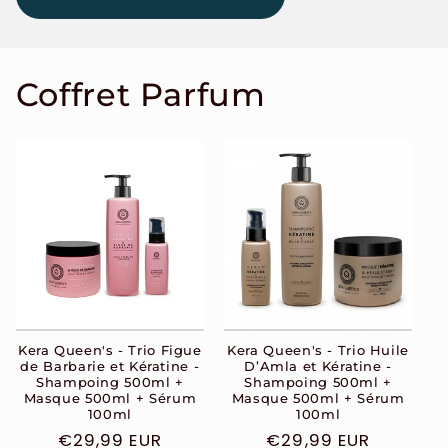
Coffret Parfum
Kera Queen's - Trio Figue
Kera Queen's - Trio Huile
de Barbarie et Kératine -
D’Amla et Kératine -
Shampoing 500ml +
Shampoing 500ml +
Masque 500ml + Sérum
Masque 500ml + Sérum
100ml
100ml
Prix
€29,99 EUR
Prix
€29,99 EUR