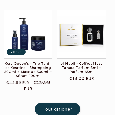
habituel
habituel
Vente
Kera Queen's - Trio Tanin
el Nabil - Coffret Musc
et Kératine - Shampoing
Tahara Parfum 6ml +
500ml + Masque 500ml +
Parfum 65ml
Sérum 100ml
Prix
€18,00 EUR
Prix
Prix
€29,99
€44,99 EUR
habituel
habituel
EUR
soldé
Tout afficher